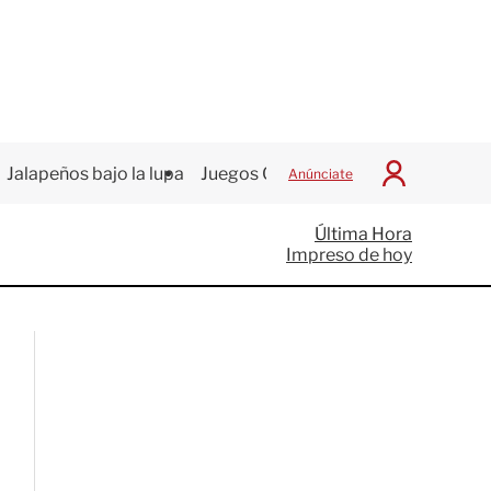
Jalapeños bajo la lupa
Juegos Centroamericanos
Anúnciate
I
n
i
Última Hora
c
Impreso de hoy
i
a
r
S
e
s
i
ó
n