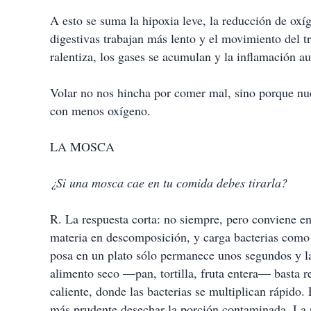
A esto se suma la hipoxia leve, la reducción de ox
digestivas trabajan más lento y el movimiento del tr
ralentiza, los gases se acumulan y la inflamación a
Volar no nos hincha por comer mal, sino porque nue
con menos oxígeno.
LA MOSCA
¿Si una mosca cae en tu comida debes tirarla?
R. La respuesta corta: no siempre, pero conviene e
materia en descomposición, y carga bacterias com
posa en un plato sólo permanece unos segundos y la 
alimento seco —pan, tortilla, fruta entera— basta
caliente, donde las bacterias se multiplican rápido.
más prudente desechar la porción contaminada. La re