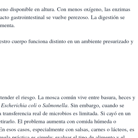
ígeno disponible en altura. Con menos oxígeno, las enzimas
acto gastrointestinal se vuelve perezoso. La digestión se
umenta.
stro cuerpo funciona distinto en un ambiente presurizado y
ntender el riesgo. La mosca común vive entre basura, heces y
o
Escherichia coli
o
Salmonella
. Sin embargo, cuando se
transferencia real de microbios es limitada. Si cayó en un
 retirarlo. El problema aumenta con comida húmeda o
 En esos casos, especialmente con salsas, carnes o lácteos, es
gla práctica es simple: evaluar el tipo de alimento y el