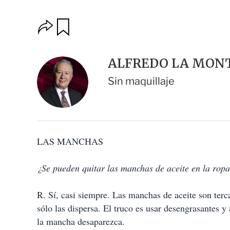
O
G
u
p
a
c
r
i
d
ALFREDO LA MONT 
o
a
n
r
Sin maquillaje
e
s
d
e
c
o
LAS MANCHAS
m
p
a
¿Se pueden quitar las manchas de aceite en la rop
r
t
i
R. Sí, casi siempre. Las manchas de aceite son terc
r
sólo las dispersa. El truco es usar desengrasantes y
la mancha desaparezca.