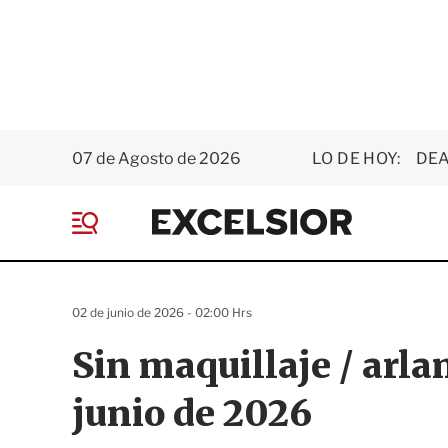
07 de Agosto de 2026
LO DE HOY:
DEA
E
x
M
c
e
e
n
l
ú
s
02 de junio de 2026 - 02:00 Hrs
i
o
Sin maquillaje / ar
r
junio de 2026