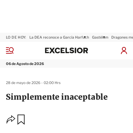
LO DE HOY:
La DEA reconoce a García Harfuch
Gastélum
Dragones m
E
x
M
I
c
e
n
n
e
i
06 de Agosto de 2026
ú
l
c
s
i
i
a
28 de mayo de 2026 - 02:00 Hrs
o
r
r
S
Simplemente inaceptable
e
s
i
ó
O
G
n
u
p
a
c
r