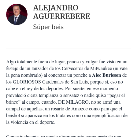
i
d
ALEJANDRO
o
a
n
AGUERREBERE
r
e
s
Súper beis
d
e
c
o
m
p
Algo totalmente fuera de lugar, penoso y vulgar fue visto en un
a
festejo de un lanzador de los Cerveceros de Milwaukee (ni vale
r
Alec Burleson
la pena nombrarlo) al concretar un ponche a
de
t
los GLORIOSOS Cardenales de San Luis, porque sí, eso no
i
cabe en el rey de los deportes. Por suerte, en ese momento
r
prevaleció cierta templanza o sensatez o nadie quiso “pegar el
brinco” al campo, cuando, DE MILAGRO, no se armó una
campal de aquellas, un rosario de Amozoc como para que el
beisbol sí aparezca en los titulares como una ejemplificación de
la violencia en el deporte.
Contextualmente, se puede observar esto como parte de una