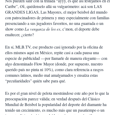
Nos pueden salir con la trillada “ayyy, es que así festejamos en el
Caribe”,
Ok
, quédenselo allá su vulgarómetro: acá son LAS
GRANDES LIGAS, Las Mayores, el mejor beisbol del mundo
con patrocinadores de primera y muy especialmente con familias
presenciando a sus jugadores favoritos, no una guarrada o un
show como
La venganza de los ex
, c’mon, el deporte debe
enaltecer, ¿cierto?
En sí, MLB.TV, ese producto casi ignorado por la oficina de
ellos mismos aquí en México, repite casi a cada pausa una
especie de publicidad —por llamarle de manera elegante— con
algo denominado Flow Mayor (donde, por supuesto, nuestro
querido país no pinta ni 10%), como clara referencia a rasgos
comunes latinos, medio mal amalgamados y ensalza estas
“peculiaridades” quién sabe para qué.
Es por el gran nivel de pelota mostrándose este año por lo que la
preocupación parece válida; en verdad después del Clásico
Mundial de Beisbol la popularidad del deporte del diamante ha
tenido un crecimiento, es mucho más que un pasatiempo o un