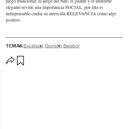
juego tradicional: el juego del bate, el guante y el uniforme
elegante reviste una importancia SOCIAL, por ello es
indispensable cuidar su merecida RELEVANCIA como algo
positivo.
TEMAS:
Excélsior
Opinión
Beisbol
O
G
p
u
c
a
i
r
o
d
n
a
e
r
s
d