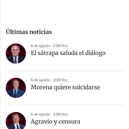
e
c
o
m
Últimas noticias
p
a
6 de agosto - 2:00 Hrs
r
El sátrapa saluda el diálogo
t
i
r
6 de agosto - 2:00 Hrs
Morena quiere suicidarse
6 de agosto - 2:00 Hrs
Agravio y censura