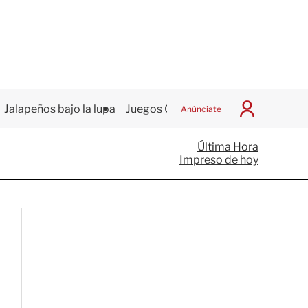
Jalapeños bajo la lupa
Juegos Centroamericanos
Anúnciate
I
n
i
Última Hora
c
Impreso de hoy
i
a
r
S
e
s
i
ó
n