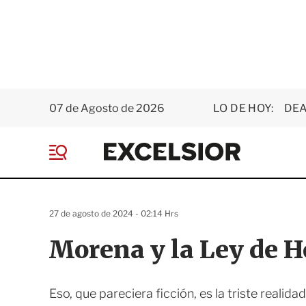
07 de Agosto de 2026
LO DE HOY:
DEA
E
x
M
c
e
e
n
l
ú
s
27 de agosto de 2024 - 02:14 Hrs
i
o
Morena y la Ley de 
r
Eso, que pareciera ficción, es la triste realid