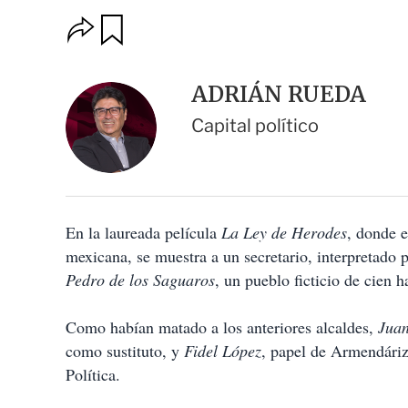
O
G
u
p
a
c
r
i
d
ADRIÁN RUEDA
o
a
n
r
Capital político
e
s
d
e
c
o
En la laureada película
m
La Ley de Herodes
, donde e
p
mexicana, se muestra a un secretario, interpretado
a
Pedro de los Saguaros
, un pueblo ficticio de cien h
r
t
i
Como habían matado a los anteriores alcaldes,
Juan
r
como sustituto, y
Fidel López
, papel de Armendáriz,
Política.