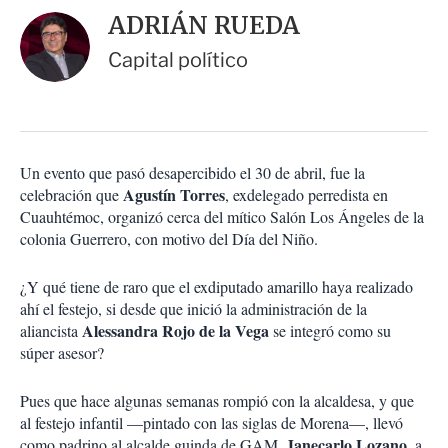
i
d
ADRIÁN RUEDA
o
a
n
r
Capital político
e
s
d
e
c
o
Un evento que pasó desapercibido el 30 de abril, fue la
m
Agustín Torres
celebración que
p
, exdelegado perredista en
a
Cuauhtémoc, organizó cerca del mítico Salón Los Ángeles de la
r
colonia Guerrero, con motivo del Día del Niño.
t
i
¿Y qué tiene de raro que el exdiputado amarillo haya realizado
r
ahí el festejo, si desde que inició la administración de la
Alessandra Rojo de la Vega
aliancista
se integró como su
súper asesor?
Pues que hace algunas semanas rompió con la alcaldesa, y que
al festejo infantil —pintado con las siglas de Morena—, llevó
Janecarlo Lozano
como padrino al alcalde guinda de GAM,
, a