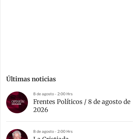
o
d
n
a
e
r
s
d
e
c
o
m
Últimas noticias
p
a
8 de agosto - 2:00 Hrs
r
Frentes Políticos / 8 de agosto de
t
2026
i
r
8 de agosto - 2:00 Hrs