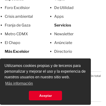
Foro Excélsior
De Utilidad
Crisis ambiental
Apps
Franja de Gaza
Servicios
Metro CDMX
Newsletter
El Chapo
Anúnciate
Más Excelsior
Directorio
Mujeres
Suscripciones
Utilizamos cookies propias y de terceros para
personalizar y mejorar el uso y la experiencia de
© 2026 Todos los derechos reservados. Prohibida la reproducción total
nuestros usuarios en nuestro sitio web.
o parcial, incluyendo cualquier medio electrónico*
Más información
Aceptar