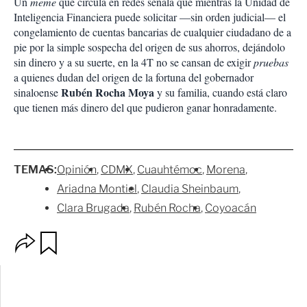
Un
meme
que circula en redes señala que mientras la Unidad de
Inteligencia Financiera puede solicitar —sin orden judicial— el
congelamiento de cuentas bancarias de cualquier ciudadano de a
pie por la simple sospecha del origen de sus ahorros, dejándolo
sin dinero y a su suerte, en la 4T no se cansan de exigir
pruebas
a quienes dudan del origen de la fortuna del gobernador
Rubén Rocha Moya
sinaloense
y su familia, cuando está claro
que tienen más dinero del que pudieron ganar honradamente.
TEMAS:
Opinión
CDMX
Cuauhtémoc
Morena
Ariadna Montiel
Claudia Sheinbaum
Clara Brugada
Rubén Rocha
Coyoacán
O
G
p
u
c
a
i
r