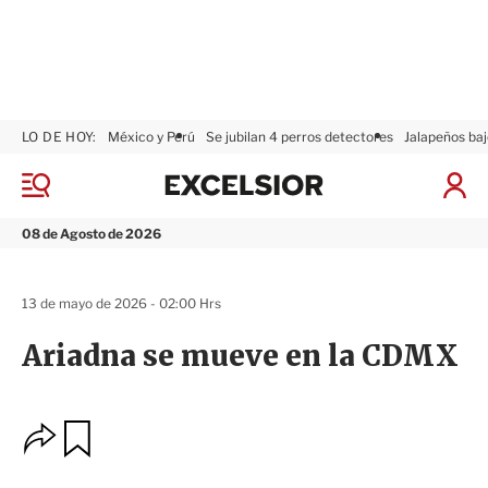
LO DE HOY:
México y Perú
Se jubilan 4 perros detectores
Jalapeños baj
E
x
M
I
c
e
n
n
e
i
08 de Agosto de 2026
ú
l
c
s
i
i
a
13 de mayo de 2026 - 02:00 Hrs
o
r
r
S
Ariadna se mueve en la CDMX
e
s
i
ó
O
G
n
u
p
a
c
r