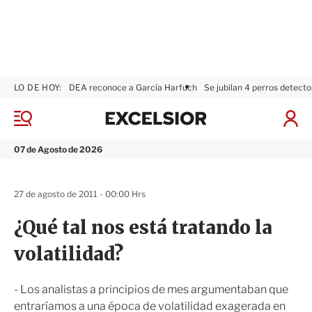
LO DE HOY:
DEA reconoce a García Harfuch
Se jubilan 4 perros detecto
E
x
M
I
c
e
n
n
e
i
07 de Agosto de 2026
ú
l
c
s
i
i
a
27 de agosto de 2011 - 00:00 Hrs
o
r
r
S
¿Qué tal nos está tratando la
e
s
volatilidad?
i
ó
n
- Los analistas a principios de mes argumentaban que
entraríamos a una época de volatilidad exagerada en