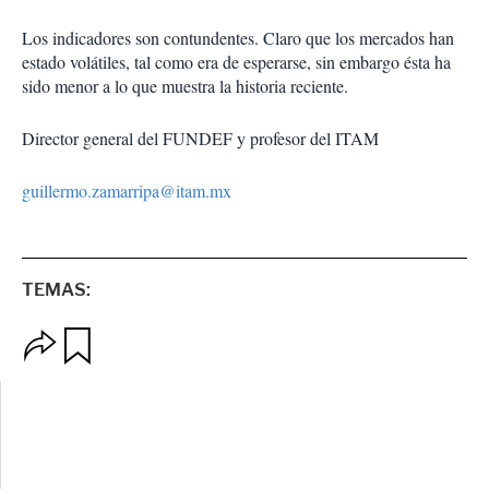
Los indicadores son contundentes. Claro que los mercados han
estado volátiles, tal como era de esperarse, sin embargo ésta ha
sido menor a lo que muestra la historia reciente.
Director general del FUNDEF y profesor del ITAM
guillermo.zamarripa@itam.mx
TEMAS:
O
G
p
u
c
a
i
r
o
d