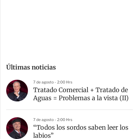
n
a
e
r
s
d
e
c
o
m
Últimas noticias
p
a
7 de agosto - 2:00 Hrs
r
Tratado Comercial + Tratado de
t
Aguas = Problemas a la vista (II)
i
r
7 de agosto - 2:00 Hrs
“Todos los sordos saben leer los
labios”