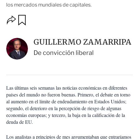
los mercados mundiales de capitales.
O
G
u
p
a
c
r
i
d
GUILLERMO ZAMARRIPA
o
a
n
r
De convicción liberal
e
s
d
e
c
o
Las últimas seis semanas las noticias económicas en diferentes
m
países del mundo no fueron buenas. Primero, el debate en torno
p
a
al aumento en el límite de endeudamiento en Estados Unidos;
r
segundo, el deterioro en la percepción de riesgo de algunas
t
economías europeas; y tercero, la baja en la calificación de la
i
deuda de EU.
r
Los analistas a principios de mes argumentaban que entraríamos