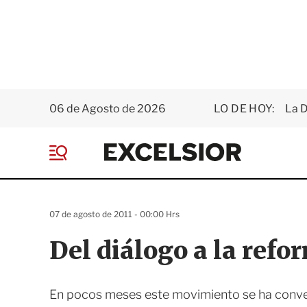
06 de Agosto de 2026
LO DE HOY:
La D
E
x
M
c
e
e
n
l
ú
s
07 de agosto de 2011 - 00:00 Hrs
i
o
Del diálogo a la refo
r
En pocos meses este movimiento se ha convert