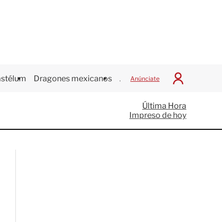
stélum
Dragones mexicanos
Juegos Centroamericanos
Anúnciate
I
n
i
Última Hora
c
Impreso de hoy
i
a
r
S
e
s
i
ó
n