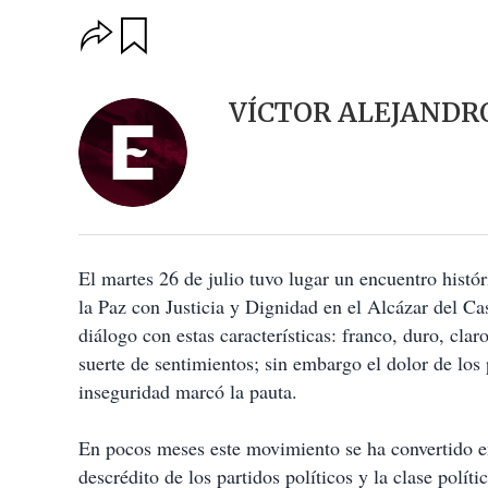
O
G
u
p
a
c
r
i
d
VÍCTOR ALEJANDR
o
a
n
r
e
s
d
e
c
o
El martes 26 de julio tuvo lugar un encuentro histó
m
p
la Paz con Justicia y Dignidad en el Alcázar del C
a
diálogo con estas características: franco, duro, cla
r
t
suerte de sentimientos; sin embargo el dolor de los 
i
inseguridad marcó la pauta.
r
En pocos meses este movimiento se ha convertido en
descrédito de los partidos políticos y la clase polít