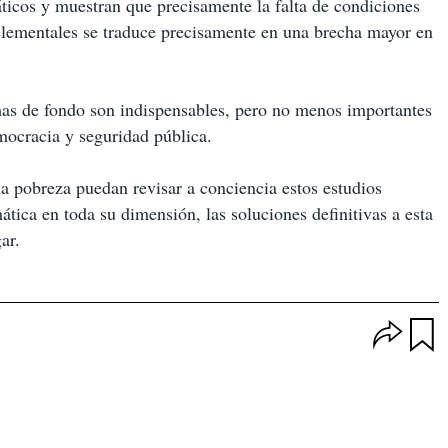
ticos y muestran que precisamente la falta de condiciones
 elementales se traduce precisamente en una brecha mayor en
temas de fondo son indispensables, pero no menos importantes
mocracia y seguridad pública.
a pobreza puedan revisar a conciencia estos estudios
ática en toda su dimensión, las soluciones definitivas a esta
ar.
O
p
u
c
a
i
r
o
d