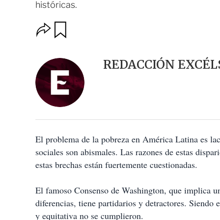
históricas.
O
G
u
p
a
c
r
i
d
REDACCIÓN EXCÉL
o
a
n
r
e
s
d
e
c
o
El problema de la pobreza en América Latina es lace
m
p
sociales son abismales. Las razones de estas dispar
a
estas brechas están fuertemente cuestionadas.
r
t
i
El famoso Consenso de Washington, que implica una 
r
diferencias, tiene partidarios y detractores. Siendo
y equitativa no se cumplieron.