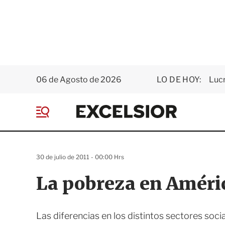
06 de Agosto de 2026
LO DE HOY:
Luc
E
x
M
c
e
e
n
l
ú
s
30 de julio de 2011 - 00:00 Hrs
i
o
La pobreza en Améri
r
Las diferencias en los distintos sectores soci