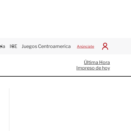
cia
ICE
Juegos Centroamericanos
Anúnciate
I
n
i
Última Hora
c
Impreso de hoy
i
a
r
S
e
s
i
ó
n