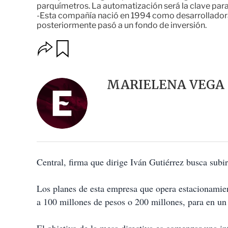
parquímetros. La automatización será la clave para
-Esta compañía nació en 1994 como desarrolladora 
posteriormente pasó a un fondo de inversión.
O
G
u
p
a
c
r
i
d
MARIELENA VEGA
o
a
n
r
e
s
d
e
c
o
Central, firma que dirige Iván Gutiérrez busca subi
m
p
a
Los planes de esta empresa que opera estacionamie
r
t
a 100 millones de pesos o 200 millones, para en un 
i
r