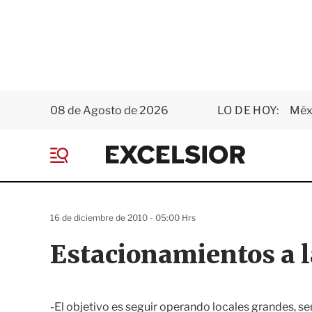
08 de Agosto de 2026
LO DE HOY:
Méxi
E
x
M
c
e
e
n
l
ú
s
16 de diciembre de 2010 - 05:00 Hrs
i
o
Estacionamientos a 
r
-El objetivo es seguir operando locales grandes, ser