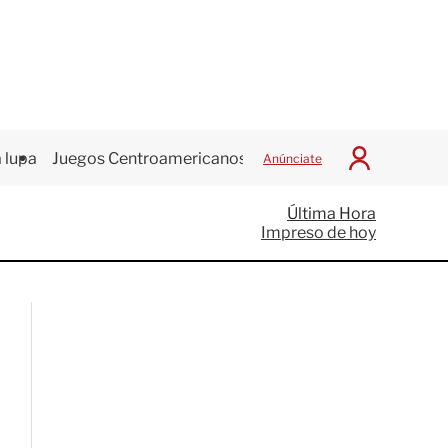
 lupa
Juegos Centroamericanos
Anúnciate
I
n
i
Última Hora
c
Impreso de hoy
i
a
r
S
e
s
i
ó
n