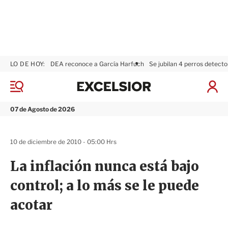
LO DE HOY:
DEA reconoce a García Harfuch
Se jubilan 4 perros detecto
E
x
M
I
c
e
n
n
e
i
07 de Agosto de 2026
ú
l
c
s
i
i
a
10 de diciembre de 2010 - 05:00 Hrs
o
r
r
S
La inflación nunca está bajo
e
s
control; a lo más se le puede
i
ó
acotar
n