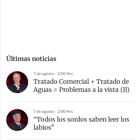
e
r
s
d
e
c
o
m
Últimas noticias
p
a
7 de agosto - 2:00 Hrs
r
Tratado Comercial + Tratado de
t
Aguas = Problemas a la vista (II)
i
r
7 de agosto - 2:00 Hrs
“Todos los sordos saben leer los
labios”