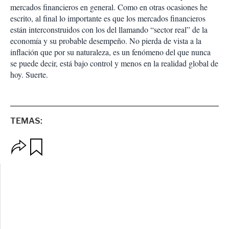
mercados financieros en general. Como en otras ocasiones he
escrito, al final lo importante es que los mercados financieros
están interconstruidos con los del llamando “sector real” de la
economía y su probable desempeño. No pierda de vista a la
inflación que por su naturaleza, es un fenómeno del que nunca
se puede decir, está bajo control y menos en la realidad global de
hoy. Suerte.
TEMAS:
O
G
p
u
c
a
i
r
o
d
n
a