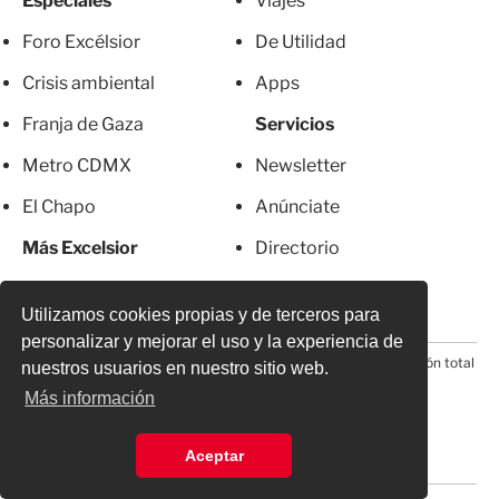
Especiales
Viajes
Foro Excélsior
De Utilidad
Crisis ambiental
Apps
Franja de Gaza
Servicios
Metro CDMX
Newsletter
El Chapo
Anúnciate
Más Excelsior
Directorio
Mujeres
Suscripciones
Utilizamos cookies propias y de terceros para
personalizar y mejorar el uso y la experiencia de
© 2026 Todos los derechos reservados. Prohibida la reproducción total
nuestros usuarios en nuestro sitio web.
o parcial, incluyendo cualquier medio electrónico*
Más información
Aceptar