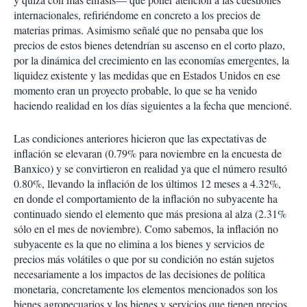
r
internacionales, refiriéndome en concreto a los precios de
materias primas. Asimismo señalé que no pensaba que los
precios de estos bienes detendrían su ascenso en el corto plazo,
por la dinámica del crecimiento en las economías emergentes, la
liquidez existente y las medidas que en Estados Unidos en ese
momento eran un proyecto probable, lo que se ha venido
haciendo realidad en los días siguientes a la fecha que mencioné.
Las condiciones anteriores hicieron que las expectativas de
inflación se elevaran (0.79% para noviembre en la encuesta de
Banxico) y se convirtieron en realidad ya que el número resultó
0.80%, llevando la inflación de los últimos 12 meses a 4.32%,
en donde el comportamiento de la inflación no subyacente ha
continuado siendo el elemento que más presiona al alza (2.31%
sólo en el mes de noviembre). Como sabemos, la inflación no
subyacente es la que no elimina a los bienes y servicios de
precios más volátiles o que por su condición no están sujetos
necesariamente a los impactos de las decisiones de política
monetaria, concretamente los elementos mencionados son los
bienes agropecuarios y los bienes y servicios que tienen precios