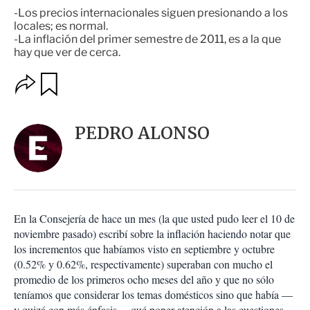
-Los precios internacionales siguen presionando a los
locales; es normal.
-La inflación del primer semestre de 2011, es a la que
hay que ver de cerca.
O
G
u
p
a
c
r
i
d
PEDRO ALONSO
o
a
n
r
e
s
d
e
c
En la Consejería de hace un mes (la que usted pudo leer el 10 de
o
noviembre pasado) escribí sobre la inflación haciendo notar que
m
los incrementos que habíamos visto en septiembre y octubre
p
a
(0.52% y 0.62%, respectivamente) superaban con mucho el
r
promedio de los primeros ocho meses del año y que no sólo
t
teníamos que considerar los temas domésticos sino que había —
i
y quizá con más énfasis— qué poner atención a las cuestiones