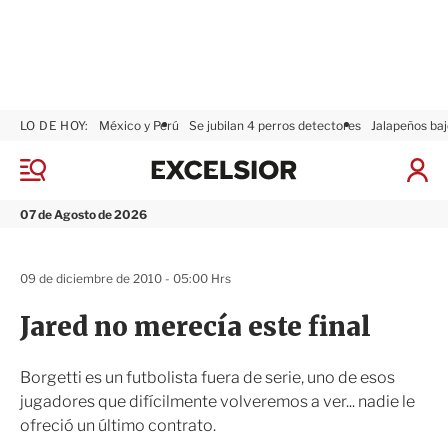
LO DE HOY:
México y Perú
Se jubilan 4 perros detectores
Jalapeños baj
E
x
M
I
c
e
n
n
e
i
07 de Agosto de 2026
ú
l
c
s
i
i
a
09 de diciembre de 2010 - 05:00 Hrs
o
r
r
S
Jared no merecía este final
e
s
i
Borgetti es un futbolista fuera de serie, uno de esos
ó
jugadores que difícilmente volveremos a ver... nadie le
n
ofreció un último contrato.