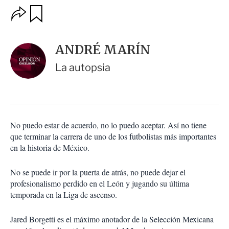
O
G
u
p
a
c
r
i
d
ANDRÉ MARÍN
o
a
n
r
La autopsia
e
s
d
e
c
o
No puedo estar de acuerdo, no lo puedo aceptar. Así no tiene
m
que terminar la carrera de uno de los futbolistas más importantes
p
a
en la historia de México.
r
t
No se puede ir por la puerta de atrás, no puede dejar el
i
profesionalismo perdido en el León y jugando su última
r
temporada en la Liga de ascenso.
Jared Borgetti es el máximo anotador de la Selección Mexicana