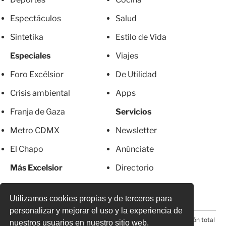
Espectáculos
Salud
Sintetika
Estilo de Vida
Especiales
Viajes
Foro Excélsior
De Utilidad
Crisis ambiental
Apps
Franja de Gaza
Servicios
Metro CDMX
Newsletter
El Chapo
Anúnciate
Más Excelsior
Directorio
Mujeres
Suscripciones
Utilizamos cookies propias y de terceros para
personalizar y mejorar el uso y la experiencia de
© 2026 Todos los derechos reservados. Prohibida la reproducción total
nuestros usuarios en nuestro sitio web.