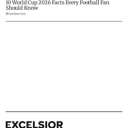
Excelsior
Excelsior