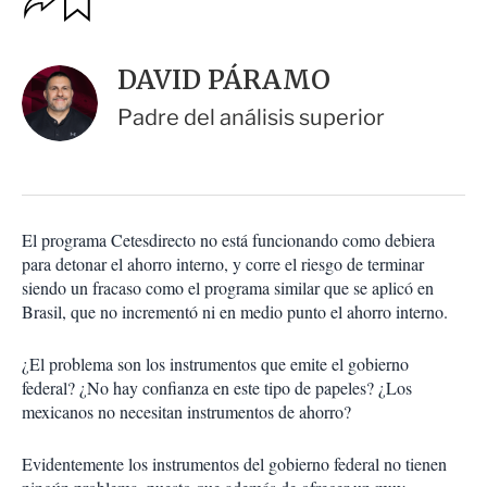
u
p
a
c
r
i
d
DAVID PÁRAMO
o
a
n
r
Padre del análisis superior
e
s
d
e
c
o
El programa Cetesdirecto no está funcionando como debiera
m
para detonar el ahorro interno, y corre el riesgo de terminar
p
a
siendo un fracaso como el programa similar que se aplicó en
r
Brasil, que no incrementó ni en medio punto el ahorro interno.
t
i
¿El problema son los instrumentos que emite el gobierno
r
federal? ¿No hay confianza en este tipo de papeles? ¿Los
mexicanos no necesitan instrumentos de ahorro?
Evidentemente los instrumentos del gobierno federal no tienen