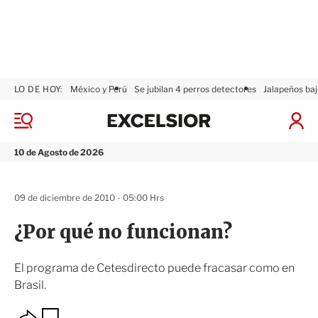
LO DE HOY:
México y Perú
Se jubilan 4 perros detectores
Jalapeños baj
E
x
M
I
c
e
n
n
e
i
10 de Agosto de 2026
ú
l
c
s
i
i
a
09 de diciembre de 2010 - 05:00 Hrs
o
r
r
S
¿Por qué no funcionan?
e
s
i
El programa de Cetesdirecto puede fracasar como en
ó
Brasil.
n
O
G