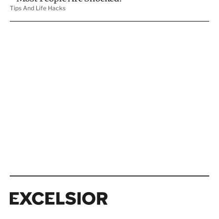
Excelsior
Excelsior