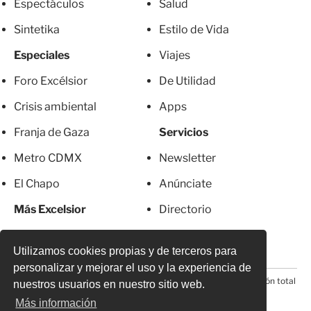
Espectáculos
Salud
Sintetika
Estilo de Vida
Especiales
Viajes
Foro Excélsior
De Utilidad
Crisis ambiental
Apps
Franja de Gaza
Servicios
Metro CDMX
Newsletter
El Chapo
Anúnciate
Más Excelsior
Directorio
Mujeres
Suscripciones
Utilizamos cookies propias y de terceros para
personalizar y mejorar el uso y la experiencia de
© 2026 Todos los derechos reservados. Prohibida la reproducción total
nuestros usuarios en nuestro sitio web.
o parcial, incluyendo cualquier medio electrónico*
Más información