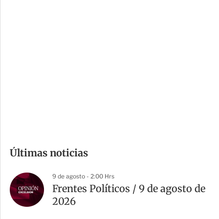
c
a
i
r
o
d
n
a
e
r
s
d
e
c
o
m
Últimas noticias
p
a
9 de agosto - 2:00 Hrs
r
Frentes Políticos / 9 de agosto de
t
2026
i