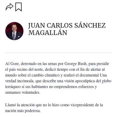
O
G
u
p
a
c
r
i
d
JUAN CARLOS SÁNCHEZ
o
a
n
MAGALLÁN
r
e
s
d
e
c
o
Al Gore, derrotado en las urnas por George Bush, para presidir
m
el país vecino del norte, dedicó tiempo con el fin de alertar al
p
a
mundo sobre el cambio climático y realizó el documental Una
r
verdad incómoda, que describe una visión apocalíptica del globo
t
terráqueo si sus habitantes no emprendemos esfuerzos y
i
sumamos voluntades.
r
Llamó la atención que no lo hizo como vicepresidente de la
nación más poderosa.