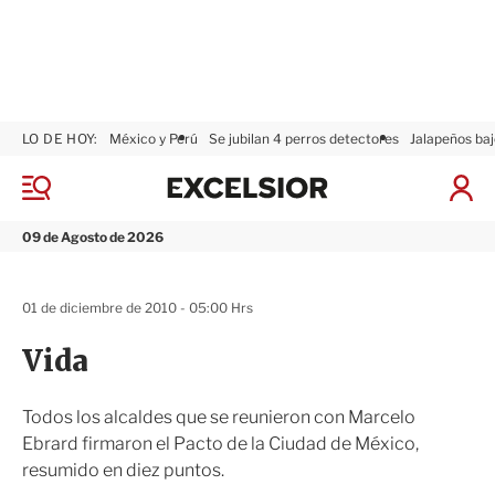
LO DE HOY:
México y Perú
Se jubilan 4 perros detectores
Jalapeños baj
E
x
M
I
c
e
n
n
e
i
09 de Agosto de 2026
ú
l
c
s
i
i
a
01 de diciembre de 2010 - 05:00 Hrs
o
r
r
S
Vida
e
s
i
Todos los alcaldes que se reunieron con Marcelo
ó
Ebrard firmaron el Pacto de la Ciudad de México,
n
resumido en diez puntos.