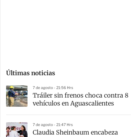
o
d
n
a
e
r
s
d
e
c
o
Últimas noticias
m
p
7 de agosto - 21:56 Hrs
a
Tráiler sin frenos choca contra 8
r
vehículos en Aguascalientes
t
i
7 de agosto - 21:47 Hrs
r
Claudia Sheinbaum encabeza