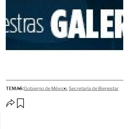
TEMAS:
Gobierno de México
Secretaría de Bienestar
O
G
p
u
c
a
i
r