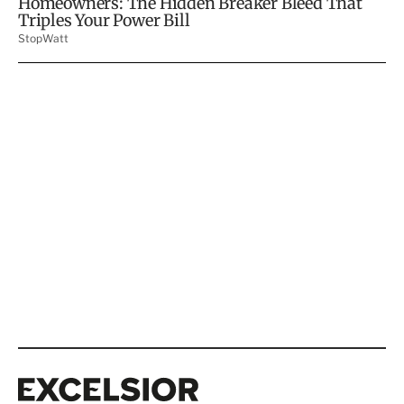
Excelsior
Excelsior