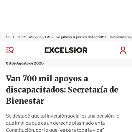
LO DE HOY:
México y Perú
Se jubilan 4 perros detectores
Jalapeños baj
E
x
M
I
c
e
n
n
e
i
08 de Agosto de 2026
ú
l
c
s
i
Van 700 mil apoyos a
i
a
o
r
discapacitados: Secretaría de
r
S
e
Bienestar
s
i
ó
Se destacó que tal inversión social es una pensión, lo
n
que implica que es un derecho plasmado en la
Constitución, por lo que “es para toda la vida”