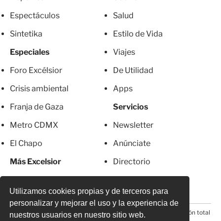
Espectáculos
Salud
Sintetika
Estilo de Vida
Especiales
Viajes
Foro Excélsior
De Utilidad
Crisis ambiental
Apps
Franja de Gaza
Servicios
Metro CDMX
Newsletter
El Chapo
Anúnciate
Más Excelsior
Directorio
Mujeres
Suscripciones
Utilizamos cookies propias y de terceros para
personalizar y mejorar el uso y la experiencia de
© 2026 Todos los derechos reservados. Prohibida la reproducción total
nuestros usuarios en nuestro sitio web.
o parcial, incluyendo cualquier medio electrónico*