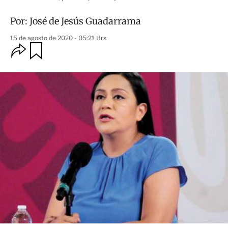
Por:
José de Jesús Guadarrama
15 de agosto de 2020 - 05:21 Hrs
O
G
u
p
a
c
r
i
d
o
a
n
r
e
s
d
e
c
o
m
p
a
r
t
i
r