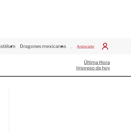
stélum
Dragones mexicanos
Juegos Centroamericanos
Anúnciate
I
n
i
Última Hora
c
Impreso de hoy
i
a
r
S
e
s
i
ó
n