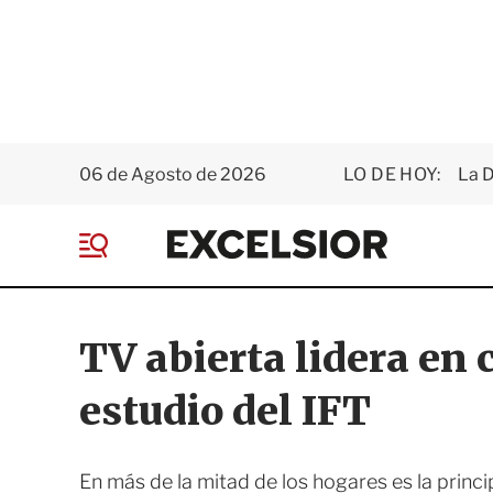
06 de Agosto de 2026
LO DE HOY:
La D
E
x
M
c
e
e
n
l
ú
s
TV abierta lidera en
i
o
estudio del IFT
r
En más de la mitad de los hogares es la princ