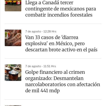
Llega a Canadá tercer
r
contingente de mexicanos para
t
combatir incendios forestales
i
r
7 de agosto - 12:28 Hrs
Van 33 casos de 'diarrea
explosiva' en México, pero
descartan brote activo en el país
7 de agosto - 11:51 Hrs
Golpe financiero al crimen
organizado: Desmantelan
narcolaboratorios con afectación
de mil 441 mdp