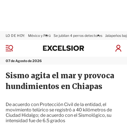
LO DE HOY:
México y Perú
Se jubilan 4 perros detectores
Jalapeños baj
E
x
M
I
c
e
n
n
e
i
07 de Agosto de 2026
ú
l
c
s
i
Sismo agita el mar y provoca
i
a
o
r
hundimientos en Chiapas
r
S
e
s
i
De acuerdo con Protección Civil de la entidad, el
ó
movimiento telúrico se registró a 40 kilómetros de
n
Ciudad Hidalgo; de acuerdo con el Sismológico, su
intensidad fue de 6.5 grados