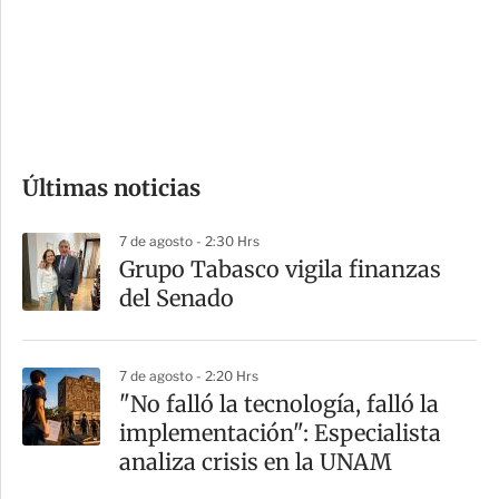
e
r
s
d
e
c
o
Últimas noticias
m
p
7 de agosto - 2:30 Hrs
a
Grupo Tabasco vigila finanzas
r
del Senado
t
i
7 de agosto - 2:20 Hrs
r
"No falló la tecnología, falló la
implementación": Especialista
analiza crisis en la UNAM