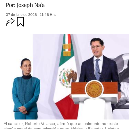
Por:
Joseph Na’a
07 de julio de 2026 - 11:46 Hrs
O
G
u
p
a
c
r
i
d
o
a
n
r
e
s
d
e
c
o
m
p
a
r
t
i
r
El canciller, Roberto Velasco, afirmó que actualmente no existe
ningún canal de comunicación entre México y Ecuador.
Mateo