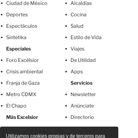
Ciudad de México
Alcaldías
Deportes
Cocina
Espectáculos
Salud
Sintetika
Estilo de Vida
Especiales
Viajes
Foro Excélsior
De Utilidad
Crisis ambiental
Apps
Franja de Gaza
Servicios
Metro CDMX
Newsletter
El Chapo
Anúnciate
Más Excelsior
Directorio
Mujeres
Suscripciones
Utilizamos cookies propias y de terceros para