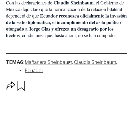
Claudia Sheinbaum
Con las declaraciones de
, el Gobierno de
México dejó claro que la normalización de la relación bilateral
Ecuador reconozca oficialmente la invasión
dependerá de que
de la sede diplomática, el incumplimiento del asilo político
otorgado a Jorge Glas y ofrezca un desagravio por los
hechos
, condiciones que, hasta ahora, no se han cumplido.
TEMAS:
Mañanera Sheinbaum
Claudia Sheinbaum
Ecuador
O
G
p
u
c
a
i
r
o
d
n
a