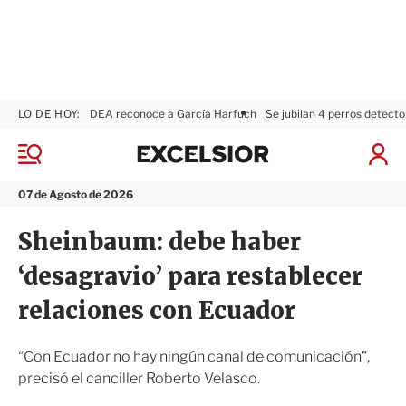
LO DE HOY:
DEA reconoce a García Harfuch
Se jubilan 4 perros detecto
E
x
M
I
c
e
n
n
e
i
07 de Agosto de 2026
ú
l
c
s
i
Sheinbaum: debe haber
i
a
o
r
‘desagravio’ para restablecer
r
S
e
relaciones con Ecuador
s
i
ó
“Con Ecuador no hay ningún canal de comunicación”,
n
precisó el canciller Roberto Velasco.