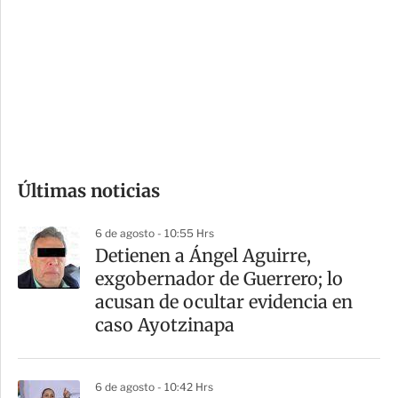
n
a
e
r
s
d
e
c
o
Últimas noticias
m
p
6 de agosto - 10:55 Hrs
a
Detienen a Ángel Aguirre,
r
exgobernador de Guerrero; lo
t
acusan de ocultar evidencia en
i
caso Ayotzinapa
r
6 de agosto - 10:42 Hrs