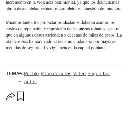
incremento en la violencia patrimonial, ya que los delincuentes
ahora desmantelan vehículos completos en cuestión de minutos.
Mientras tanto, los propietarios afectados deberán asumir los
costos de reparación y reposición de las piezas robadas, gastos
que en algunos casos ascienden a decenas de miles de pesos. La
ola de robos ha reavivado el reclamo ciudadano por mayores
medidas de seguridad y vigilancia en la capital poblana.
TEMAS:
Puebla
Robo de autos
Video
Seguridad
Autos
O
G
p
u
c
a
i
r
o
d