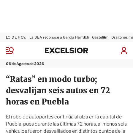
LO DE HOY:
La DEA reconoce a García Harfuch
Gastélum
Dragones m
E
x
M
I
c
e
n
n
e
i
06 de Agosto de 2026
ú
l
c
s
i
“Ratas” en modo turbo;
i
a
o
r
desvalijan seis autos en 72
r
S
e
horas en Puebla
s
i
ó
El robo de autopartes continúa al alza en la capital de
n
Puebla, pues durante las últimas 72 horas, al menos seis
vehículos fueron desvalijados en distintos puntos de la