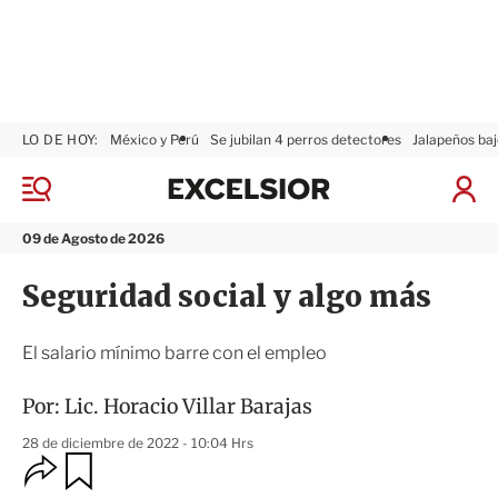
LO DE HOY:
México y Perú
Se jubilan 4 perros detectores
Jalapeños baj
E
x
M
I
c
e
n
n
e
i
09 de Agosto de 2026
ú
l
c
s
i
Seguridad social y algo más
i
a
o
r
r
S
El salario mínimo barre con el empleo
e
s
Por:
Lic. Horacio Villar Barajas
i
ó
28 de diciembre de 2022 - 10:04 Hrs
n
O
G
u
p