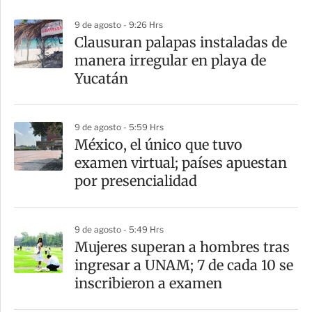
p
9 de agosto - 9:26 Hrs
a
Clausuran palapas instaladas de
r
manera irregular en playa de
t
Yucatán
i
r
9 de agosto - 5:59 Hrs
México, el único que tuvo
examen virtual; países apuestan
por presencialidad
9 de agosto - 5:49 Hrs
Mujeres superan a hombres tras
ingresar a UNAM; 7 de cada 10 se
inscribieron a examen