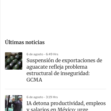
e
r
s
d
e
c
o
Últimas noticias
m
p
6 de agosto - 6:49 Hrs
a
Suspensión de exportaciones de
r
aguacate refleja problema
t
estructural de inseguridad:
i
GCMA
r
6 de agosto - 3:19 Hrs
IA detona productividad, empleos
y salarios en México; urge