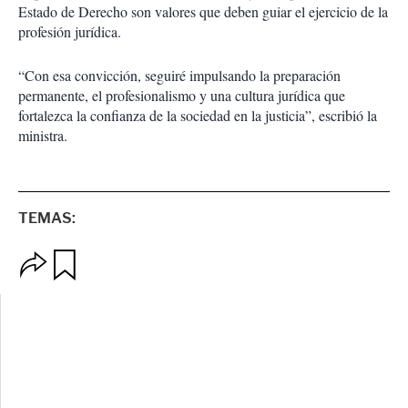
Estado de Derecho son valores que deben guiar el ejercicio de la
profesión jurídica.
“Con esa convicción, seguiré impulsando la preparación
permanente, el profesionalismo y una cultura jurídica que
fortalezca la confianza de la sociedad en la justicia”, escribió la
ministra.
TEMAS:
O
G
p
u
c
a
i
r
o
d
n
a