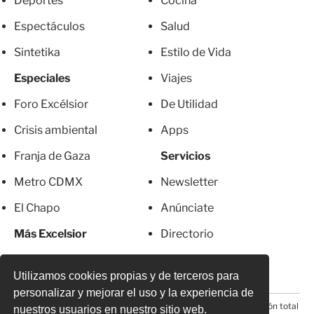
Deportes
Cocina
Espectáculos
Salud
Sintetika
Estilo de Vida
Especiales
Viajes
Foro Excélsior
De Utilidad
Crisis ambiental
Apps
Franja de Gaza
Servicios
Metro CDMX
Newsletter
El Chapo
Anúnciate
Más Excelsior
Directorio
Mujeres
Suscripciones
Utilizamos cookies propias y de terceros para
personalizar y mejorar el uso y la experiencia de
© 2026 Todos los derechos reservados. Prohibida la reproducción total
nuestros usuarios en nuestro sitio web.