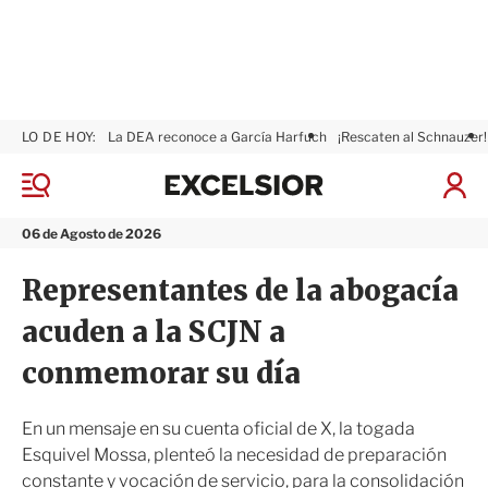
LO DE HOY:
La DEA reconoce a García Harfuch
¡Rescaten al Schnauzer!
E
x
M
I
c
e
n
n
e
i
06 de Agosto de 2026
ú
l
c
s
i
Representantes de la abogacía
i
a
o
r
acuden a la SCJN a
r
S
e
conmemorar su día
s
i
ó
En un mensaje en su cuenta oficial de X, la togada
n
Esquivel Mossa, plenteó la necesidad de preparación
constante y vocación de servicio, para la consolidación