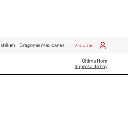
stélum
Dragones mexicanos
Juegos Centroamericanos
Anúnciate
I
n
i
Última Hora
c
Impreso de hoy
i
a
r
S
e
s
i
ó
n