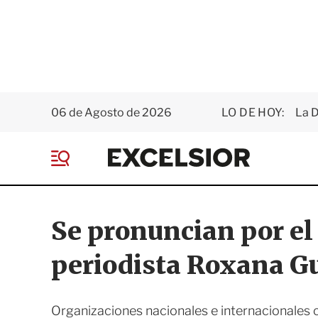
06 de Agosto de 2026
LO DE HOY:
La D
E
x
M
c
e
e
n
l
ú
s
Se pronuncian por el 
i
o
periodista Roxana 
r
Organizaciones nacionales e internacionales 