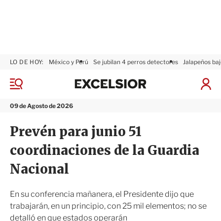
LO DE HOY:
México y Perú
Se jubilan 4 perros detectores
Jalapeños baj
E
x
M
I
c
e
n
n
e
i
09 de Agosto de 2026
ú
l
c
s
i
Prevén para junio 51
i
a
o
r
coordinaciones de la Guardia
r
S
e
Nacional
s
i
ó
En su conferencia mañanera, el Presidente dijo que
n
trabajarán, en un principio, con 25 mil elementos; no se
detalló en que estados operarán