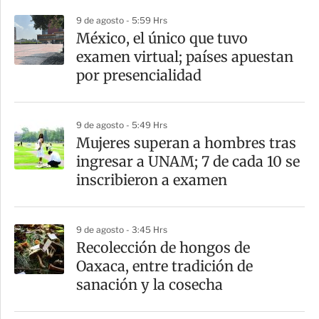
p
9 de agosto - 5:59 Hrs
a
México, el único que tuvo
r
examen virtual; países apuestan
t
por presencialidad
i
r
9 de agosto - 5:49 Hrs
Mujeres superan a hombres tras
ingresar a UNAM; 7 de cada 10 se
inscribieron a examen
9 de agosto - 3:45 Hrs
Recolección de hongos de
Oaxaca, entre tradición de
sanación y la cosecha