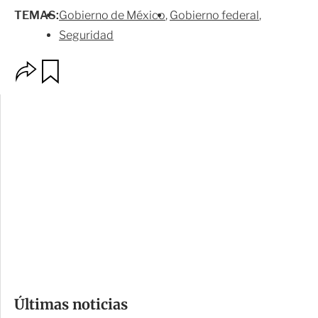
TEMAS:
Gobierno de México
Gobierno federal
Seguridad
O
G
p
u
c
a
i
r
o
d
n
a
e
r
s
d
e
c
o
Últimas noticias
m