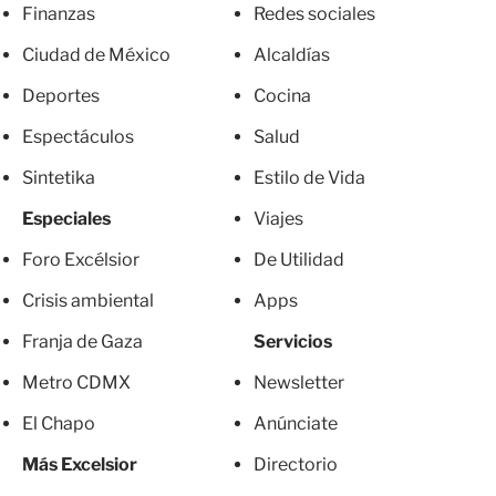
Finanzas
Redes sociales
Ciudad de México
Alcaldías
Deportes
Cocina
Espectáculos
Salud
Sintetika
Estilo de Vida
Especiales
Viajes
Foro Excélsior
De Utilidad
Crisis ambiental
Apps
Franja de Gaza
Servicios
Metro CDMX
Newsletter
El Chapo
Anúnciate
Más Excelsior
Directorio