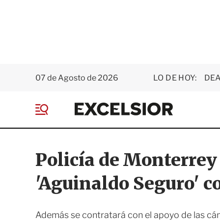
07 de Agosto de 2026
LO DE HOY:
DEA
E
x
M
c
e
e
n
l
ú
s
Policía de Monterrey
i
o
'Aguinaldo Seguro' co
r
Además se contratará con el apoyo de las cá