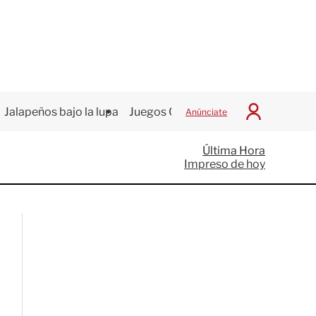
Jalapeños bajo la lupa
Juegos Centroamericanos
Anúnciate
I
n
i
Última Hora
c
Impreso de hoy
i
a
r
S
e
s
i
ó
n