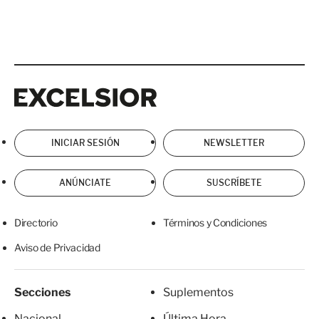
Excelsior
Excelsior
INICIAR SESIÓN
NEWSLETTER
ANÚNCIATE
SUSCRÍBETE
Directorio
Términos y Condiciones
Aviso de Privacidad
Secciones
Suplementos
Nacional
Última Hora