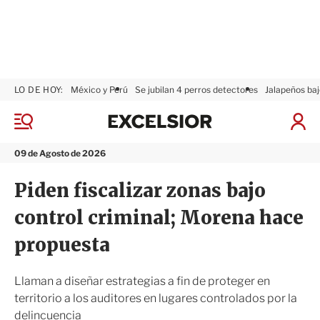
LO DE HOY:
México y Perú
Se jubilan 4 perros detectores
Jalapeños baj
E
x
M
I
c
e
n
n
e
i
09 de Agosto de 2026
ú
l
c
s
i
Piden fiscalizar zonas bajo
i
a
o
r
control criminal; Morena hace
r
S
e
propuesta
s
i
ó
Llaman a diseñar estrategias a fin de proteger en
n
territorio a los auditores en lugares controlados por la
delincuencia