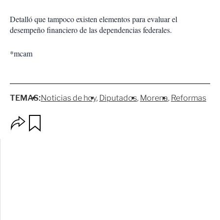
Detalló que tampoco existen elementos para evaluar el
desempeño financiero de las dependencias federales.
*mcam
TEMAS:
Noticias de hoy
Diputados
Morena
Reformas
O
G
p
u
c
a
i
r
o
d
n
a
e
r
s