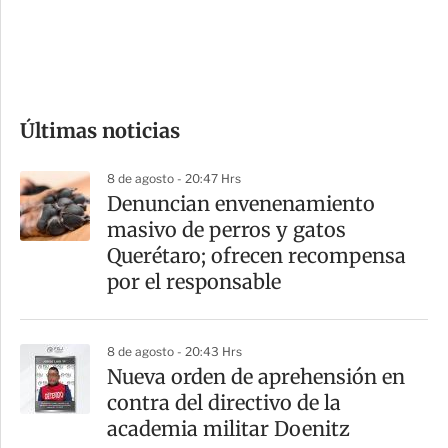
d
e
c
o
Últimas noticias
m
p
8 de agosto - 20:47 Hrs
a
Denuncian envenenamiento
r
masivo de perros y gatos
t
Querétaro; ofrecen recompensa
i
por el responsable
r
8 de agosto - 20:43 Hrs
Nueva orden de aprehensión en
contra del directivo de la
academia militar Doenitz