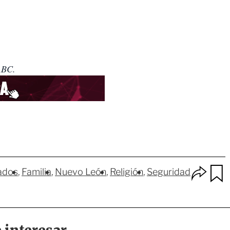
ABC.
O
ados
Familia
Nuevo León
Religión
Seguridad
p
u
c
a
i
r
o
d