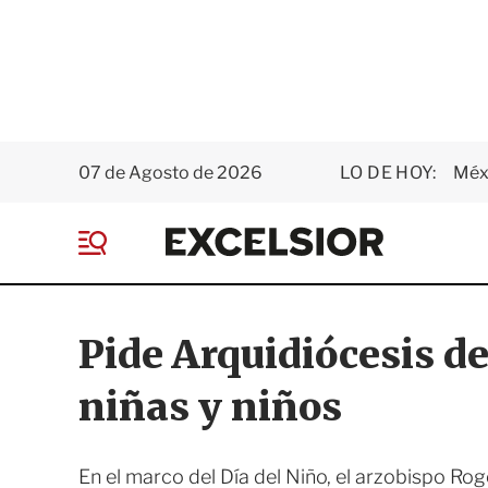
07 de Agosto de 2026
LO DE HOY:
Méxi
E
x
M
c
e
e
n
l
ú
s
Pide Arquidiócesis d
i
o
niñas y niños
r
En el marco del Día del Niño, el arzobispo Roge