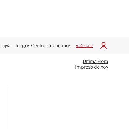
 lupa
Juegos Centroamericanos
Anúnciate
I
n
i
Última Hora
c
Impreso de hoy
i
a
r
S
e
s
i
ó
n