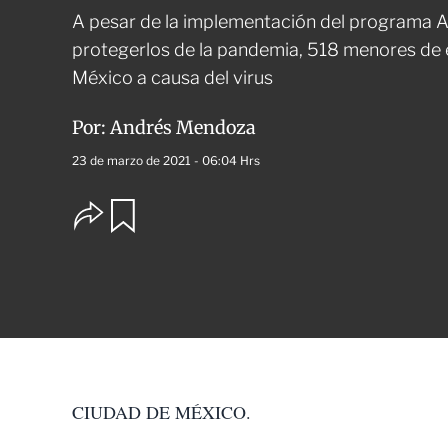
A pesar de la implementación del programa 
protegerlos de la pandemia, 518 menores de
México a causa del virus
Por:
Andrés Mendoza
23 de marzo de 2021 - 06:04 Hrs
O
G
u
p
a
c
r
i
d
o
a
n
r
e
s
d
e
c
CIUDAD DE MÉXICO.
o
m