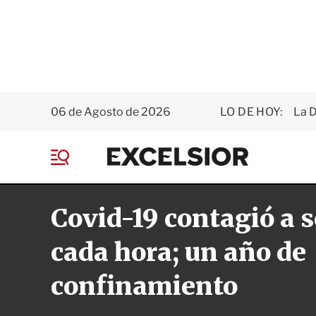
06 de Agosto de 2026
LO DE HOY:
La D
E
x
M
c
e
e
n
l
Covid-19 contagió a s
ú
s
i
o
cada hora; un año de
r
confinamiento