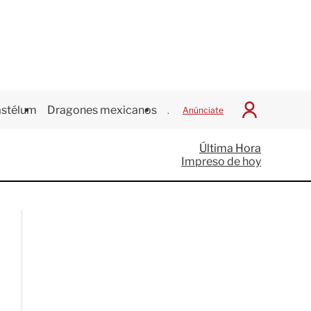
stélum
Dragones mexicanos
Juegos Centroamericanos
Anúnciate
I
n
i
Última Hora
c
Impreso de hoy
i
a
r
S
e
s
i
ó
n