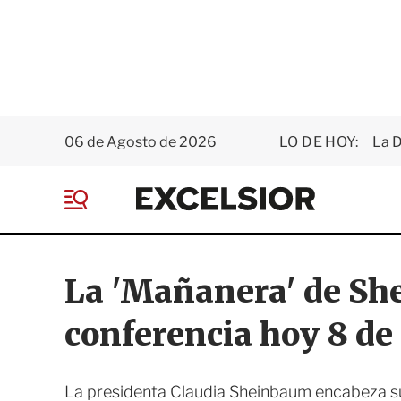
06 de Agosto de 2026
LO DE HOY:
La D
E
x
M
c
e
e
n
l
ú
s
La 'Mañanera' de Sh
i
o
conferencia hoy 8 d
r
La presidenta Claudia Sheinbaum encabeza su