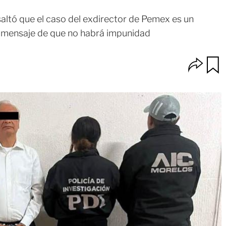
esaltó que el caso del exdirector de Pemex es un
un mensaje de que no habrá impunidad
O
u
p
a
c
r
i
d
o
a
n
r
e
s
d
e
c
o
m
p
a
r
t
i