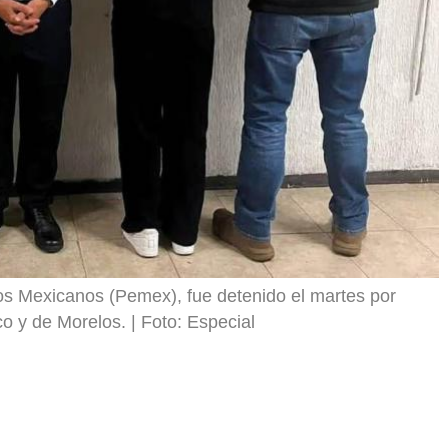
r
eos Mexicanos (Pemex), fue detenido el martes por
co y de Morelos.
Foto: Especial