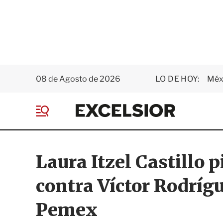
08 de Agosto de 2026
LO DE HOY:
Méxi
E
x
M
c
e
e
n
l
ú
s
Laura Itzel Castillo p
i
o
contra Víctor Rodrígu
r
Pemex