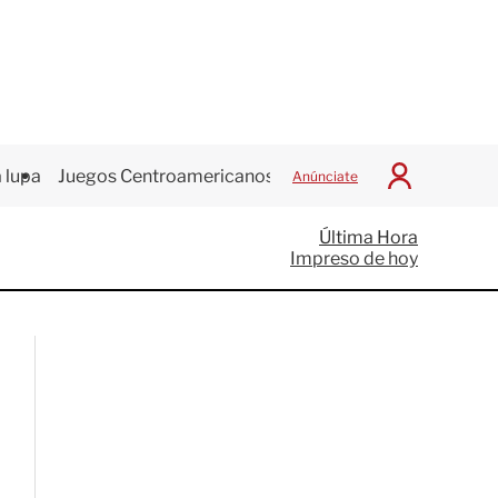
 lupa
Juegos Centroamericanos
Anúnciate
I
n
i
Última Hora
c
Impreso de hoy
i
a
r
S
e
s
i
ó
n