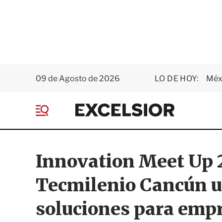
09 de Agosto de 2026
LO DE HOY:
Méxi
E
x
M
c
e
e
n
l
ú
s
Innovation Meet Up 
i
o
Tecmilenio Cancún un
r
soluciones para emp