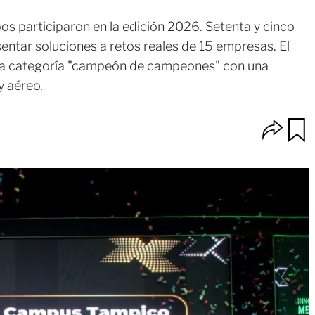
s participaron en la edición 2026. Setenta y cinco
sentar soluciones a retos reales de 15 empresas. El
 la categoría "campeón de campeones" con una
y aéreo.
O
u
p
a
c
r
i
d
o
a
n
r
e
s
d
e
c
o
m
p
a