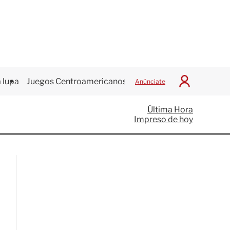
 lupa
Juegos Centroamericanos
Anúnciate
I
n
i
Última Hora
c
Impreso de hoy
i
a
r
S
e
s
i
ó
n