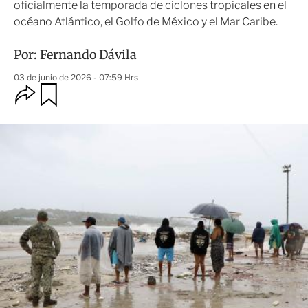
oficialmente la temporada de ciclones tropicales en el
océano Atlántico, el Golfo de México y el Mar Caribe.
Por:
Fernando Dávila
03 de junio de 2026 - 07:59 Hrs
O
G
u
p
a
c
r
i
d
o
a
n
r
e
s
d
e
c
o
m
p
a
r
t