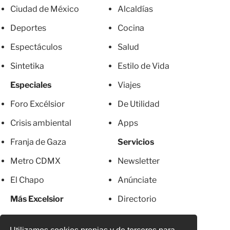
Ciudad de México
Alcaldías
Deportes
Cocina
Espectáculos
Salud
Sintetika
Estilo de Vida
Especiales
Viajes
Foro Excélsior
De Utilidad
Crisis ambiental
Apps
Franja de Gaza
Servicios
Metro CDMX
Newsletter
El Chapo
Anúnciate
Más Excelsior
Directorio
Mujeres
Suscripciones