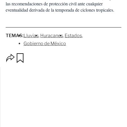
las recomendaciones de protección civil ante cualquier
eventualidad derivada de la temporada de ciclones tropicales.
TEMAS:
Lluvias
Huracanes
Estados
Gobierno de México
O
G
p
u
c
a
i
r
o
d
n
a
e
r
s
d