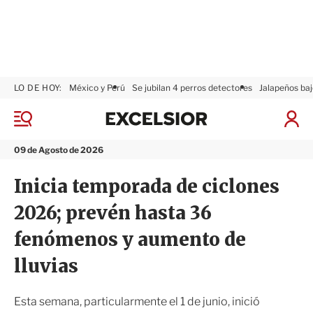
LO DE HOY:
México y Perú
Se jubilan 4 perros detectores
Jalapeños baj
E
x
M
I
c
e
n
n
e
i
09 de Agosto de 2026
ú
l
c
s
i
Inicia temporada de ciclones
i
a
o
r
2026; prevén hasta 36
r
S
e
fenómenos y aumento de
s
i
lluvias
ó
n
Esta semana, particularmente el 1 de junio, inició