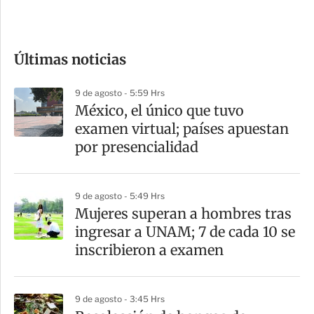
e
c
o
Últimas noticias
m
p
9 de agosto - 5:59 Hrs
a
México, el único que tuvo
r
examen virtual; países apuestan
t
por presencialidad
i
r
9 de agosto - 5:49 Hrs
Mujeres superan a hombres tras
ingresar a UNAM; 7 de cada 10 se
inscribieron a examen
9 de agosto - 3:45 Hrs