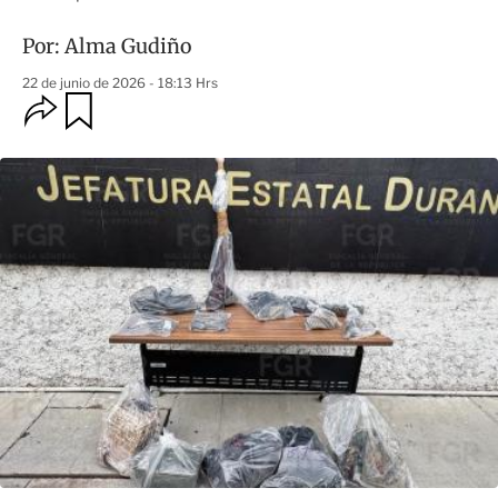
Por:
Alma Gudiño
22 de junio de 2026 - 18:13 Hrs
O
G
u
p
a
c
r
i
d
o
a
n
r
e
s
d
e
c
o
m
p
a
r
t
i
r