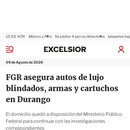
LO DE HOY:
México y Perú
Se jubilan 4 perros detectores
Jalapeños baj
E
x
M
I
c
e
n
n
e
i
09 de Agosto de 2026
ú
l
c
s
i
FGR asegura autos de lujo
i
a
o
r
blindados, armas y cartuchos
r
S
e
en Durango
s
i
ó
El domicilio quedó a disposición del Ministerio Público
n
Federal para continuar con las investigaciones
correspondientes.