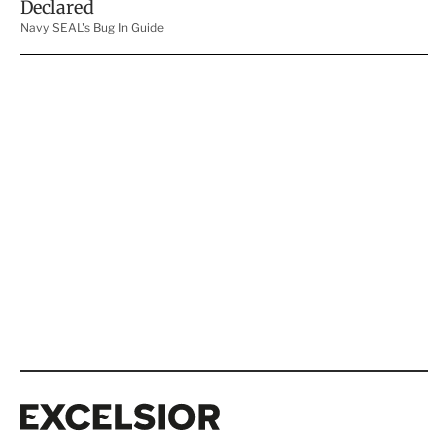
Excelsior
Excelsior