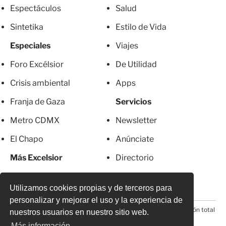
Espectáculos
Salud
Sintetika
Estilo de Vida
Especiales
Viajes
Foro Excélsior
De Utilidad
Crisis ambiental
Apps
Franja de Gaza
Servicios
Metro CDMX
Newsletter
El Chapo
Anúnciate
Más Excelsior
Directorio
Mujeres
Suscripciones
Utilizamos cookies propias y de terceros para
personalizar y mejorar el uso y la experiencia de
© 2026 Todos los derechos reservados. Prohibida la reproducción total
nuestros usuarios en nuestro sitio web.
o parcial, incluyendo cualquier medio electrónico*
Más información