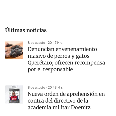
d
e
c
o
Últimas noticias
m
p
8 de agosto - 20:47 Hrs
a
Denuncian envenenamiento
r
masivo de perros y gatos
t
Querétaro; ofrecen recompensa
i
por el responsable
r
8 de agosto - 20:43 Hrs
Nueva orden de aprehensión en
contra del directivo de la
academia militar Doenitz