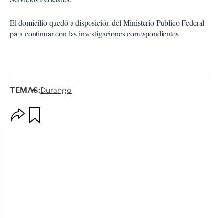
El domicilio quedó a disposición del Ministerio Público Federal
para continuar con las investigaciones correspondientes.
TEMAS:
Durango
O
G
p
u
c
a
i
r
o
d
n
a
e
r
s