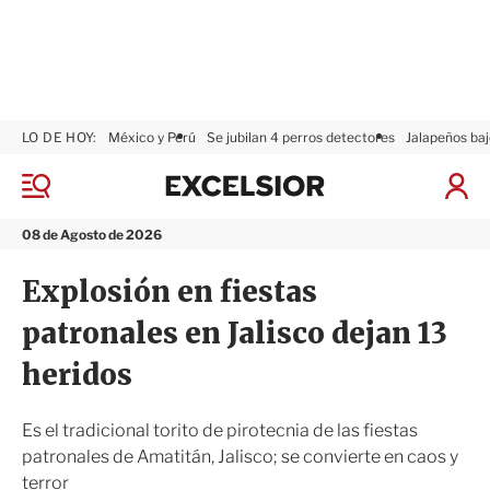
LO DE HOY:
México y Perú
Se jubilan 4 perros detectores
Jalapeños baj
E
x
M
I
c
e
n
n
e
i
08 de Agosto de 2026
ú
l
c
s
i
Explosión en fiestas
i
a
o
r
patronales en Jalisco dejan 13
r
S
e
heridos
s
i
ó
Es el tradicional torito de pirotecnia de las fiestas
n
patronales de Amatitán, Jalisco; se convierte en caos y
terror