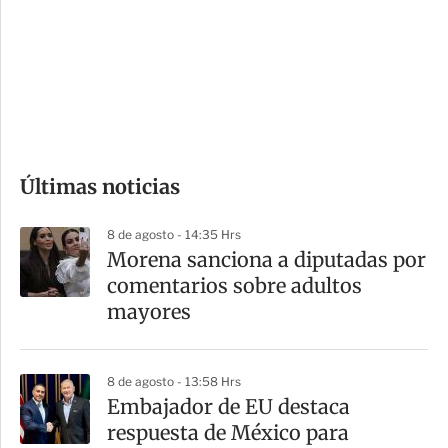
e
r
s
d
e
c
o
Últimas noticias
m
p
8 de agosto - 14:35 Hrs
a
Morena sanciona a diputadas por
r
comentarios sobre adultos
t
mayores
i
r
8 de agosto - 13:58 Hrs
Embajador de EU destaca
respuesta de México para