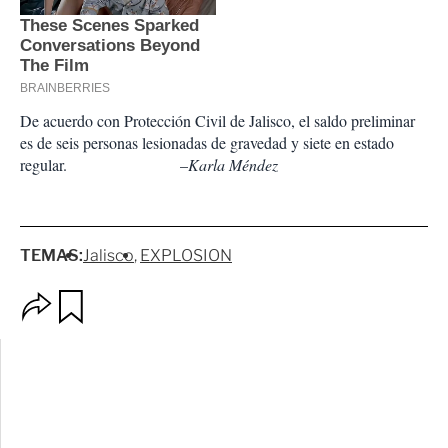
De acuerdo con Protección Civil de Jalisco, el saldo preliminar
es de seis personas lesionadas de gravedad y siete en estado
regular.
–
Karla Méndez
TEMAS:
Jalisco
EXPLOSION
O
G
p
u
c
a
i
r
o
d
n
a