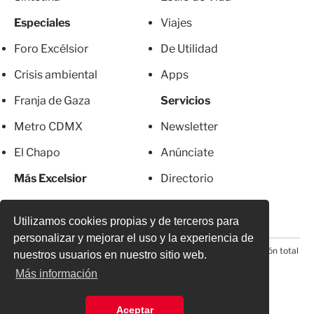
Especiales
Viajes
Foro Excélsior
De Utilidad
Crisis ambiental
Apps
Franja de Gaza
Servicios
Metro CDMX
Newsletter
El Chapo
Anúnciate
Más Excelsior
Directorio
Mujeres
Suscripciones
Utilizamos cookies propias y de terceros para
personalizar y mejorar el uso y la experiencia de
© 2026 Todos los derechos reservados. Prohibida la reproducción total
nuestros usuarios en nuestro sitio web.
o parcial, incluyendo cualquier medio electrónico*
Más información
Aceptar