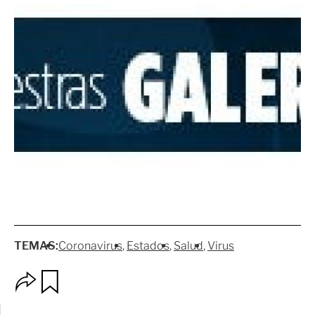
TEMAS:
Coronavirus
Estados
Salud
Virus
O
G
p
u