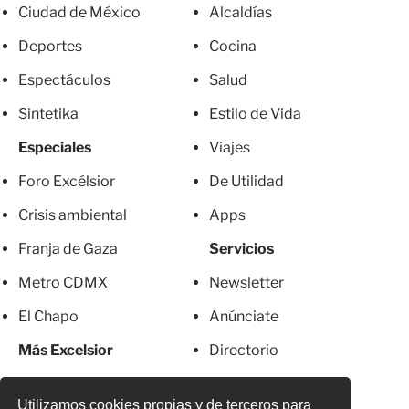
Ciudad de México
Alcaldías
Deportes
Cocina
Espectáculos
Salud
Sintetika
Estilo de Vida
Especiales
Viajes
Foro Excélsior
De Utilidad
Crisis ambiental
Apps
Franja de Gaza
Servicios
Metro CDMX
Newsletter
El Chapo
Anúnciate
Más Excelsior
Directorio
Mujeres
Suscripciones
Utilizamos cookies propias y de terceros para