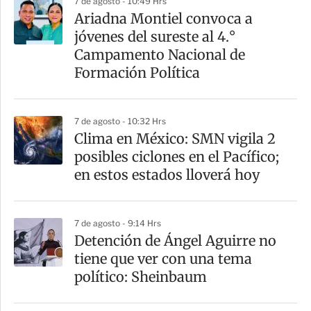
7 de agosto - 10:49 Hrs
r
Ariadna Montiel convoca a
jóvenes del sureste al 4.°
Campamento Nacional de
Formación Política
7 de agosto - 10:32 Hrs
Clima en México: SMN vigila 2
posibles ciclones en el Pacífico;
en estos estados lloverá hoy
7 de agosto - 9:14 Hrs
Detención de Ángel Aguirre no
tiene que ver con una tema
político: Sheinbaum