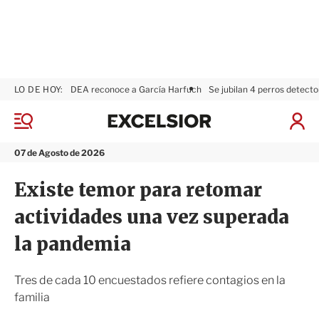
LO DE HOY:
DEA reconoce a García Harfuch
Se jubilan 4 perros detecto
E
x
M
I
c
e
n
n
e
i
07 de Agosto de 2026
ú
l
c
s
i
Existe temor para retomar
i
a
o
r
actividades una vez superada
r
S
e
la pandemia
s
i
ó
Tres de cada 10 encuestados refiere contagios en la
n
familia