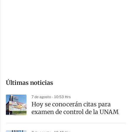
c
a
i
r
o
d
n
a
e
r
s
d
e
c
o
Últimas noticias
m
p
7 de agosto - 10:53 Hrs
a
Hoy se conocerán citas para
r
examen de control de la UNAM
t
i