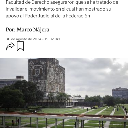
Facultad de Derecho aseguraron que se ha tratado de
invalidar el movimiento en el cual han mostrado su
apoyo al Poder Judicial de la Federación
Por:
Marco Nájera
30 de agosto de 2024 - 19:02 Hrs
O
G
u
p
a
c
r
i
d
o
a
n
r
e
s
d
e
c
o
m
p
a
r