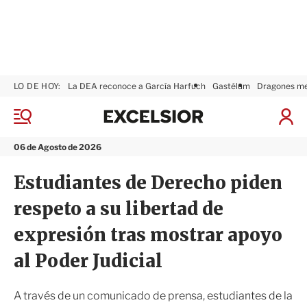
LO DE HOY:
La DEA reconoce a García Harfuch
Gastélum
Dragones m
E
x
M
I
c
e
n
n
e
i
06 de Agosto de 2026
ú
l
c
s
i
Estudiantes de Derecho piden
i
a
o
r
respeto a su libertad de
r
S
e
expresión tras mostrar apoyo
s
i
al Poder Judicial
ó
n
A través de un comunicado de prensa, estudiantes de la