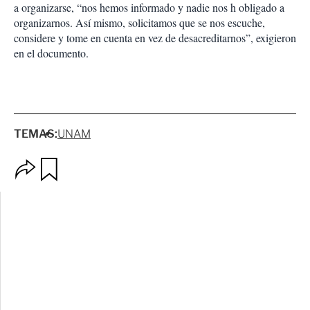
a organizarse, “nos hemos informado y nadie nos h obligado a
organizarnos. Así mismo, solicitamos que se nos escuche,
considere y tome en cuenta en vez de desacreditarnos”, exigieron
en el documento.
TEMAS:
UNAM
O
G
p
u
c
a
i
r
o
d
n
a
e
r
s