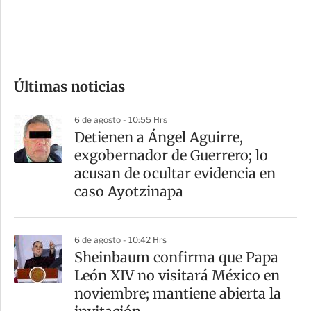
d
e
c
o
Últimas noticias
m
p
6 de agosto - 10:55 Hrs
a
Detienen a Ángel Aguirre,
r
exgobernador de Guerrero; lo
t
acusan de ocultar evidencia en
i
caso Ayotzinapa
r
6 de agosto - 10:42 Hrs
Sheinbaum confirma que Papa
León XIV no visitará México en
noviembre; mantiene abierta la