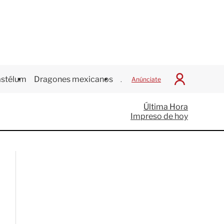
stélum
Dragones mexicanos
Juegos Centroamericanos
Anúnciate
I
n
i
Última Hora
c
Impreso de hoy
i
a
r
S
e
s
i
ó
n