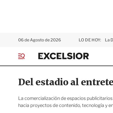
06 de Agosto de 2026
LO DE HOY:
La D
E
x
M
c
e
e
n
l
ú
s
Del estadio al entre
i
o
r
La comercialización de espacios publicitarios
hacia proyectos de contenido, tecnología y e