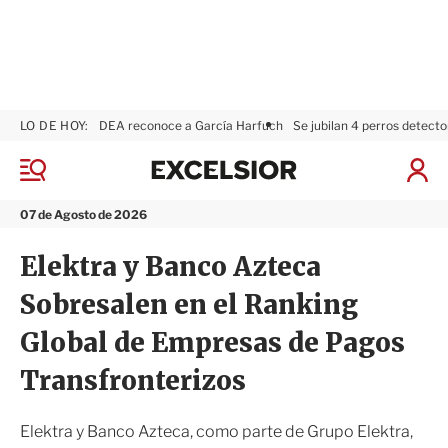
LO DE HOY:
DEA reconoce a García Harfuch
Se jubilan 4 perros detecto
E
x
M
I
c
e
n
n
e
i
07 de Agosto de 2026
ú
l
c
s
i
Elektra y Banco Azteca
i
a
o
r
Sobresalen en el Ranking
r
S
e
Global de Empresas de Pagos
s
i
Transfronterizos
ó
n
Elektra y Banco Azteca, como parte de Grupo Elektra,