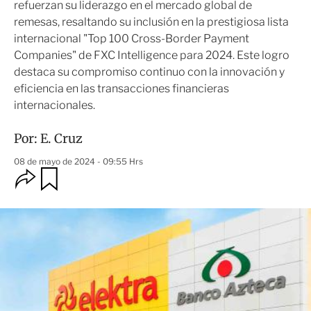
refuerzan su liderazgo en el mercado global de
remesas, resaltando su inclusión en la prestigiosa lista
internacional "Top 100 Cross-Border Payment
Companies" de FXC Intelligence para 2024. Este logro
destaca su compromiso continuo con la innovación y
eficiencia en las transacciones financieras
internacionales.
Por:
E. Cruz
08 de mayo de 2024 - 09:55 Hrs
O
G
u
p
a
c
r
i
d
o
a
n
r
e
s
d
e
c