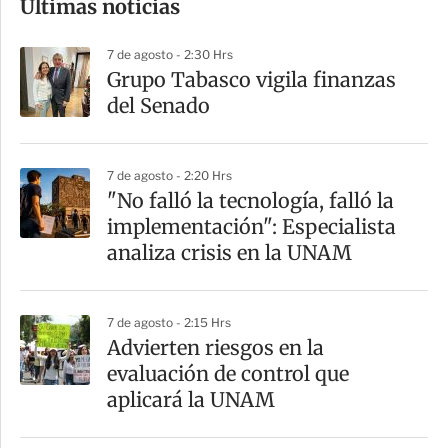
Últimas noticias
m
p
7 de agosto - 2:30 Hrs
a
Grupo Tabasco vigila finanzas
r
del Senado
t
i
7 de agosto - 2:20 Hrs
r
"No falló la tecnología, falló la
implementación": Especialista
analiza crisis en la UNAM
7 de agosto - 2:15 Hrs
Advierten riesgos en la
evaluación de control que
aplicará la UNAM