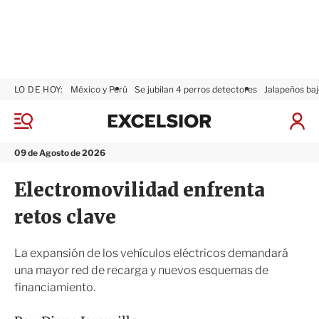
LO DE HOY:
México y Perú
Se jubilan 4 perros detectores
Jalapeños baj
E
x
M
I
c
e
n
n
e
i
09 de Agosto de 2026
ú
l
c
s
i
Electromovilidad enfrenta
i
a
o
r
retos clave
r
S
e
s
La expansión de los vehículos eléctricos demandará
i
una mayor red de recarga y nuevos esquemas de
ó
financiamiento.
n