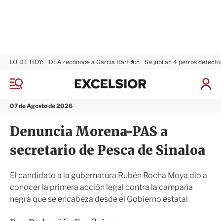
LO DE HOY:
DEA reconoce a García Harfuch
Se jubilan 4 perros detecto
E
x
M
I
c
e
n
n
e
i
07 de Agosto de 2026
ú
l
c
s
i
Denuncia Morena-PAS a
i
a
o
r
secretario de Pesca de Sinaloa
r
S
e
s
El candidato a la gubernatura Rubén Rocha Moya dio a
i
conocer la primera acción legal contra la campaña
ó
negra que se encabeza desde el Gobierno estatal
n