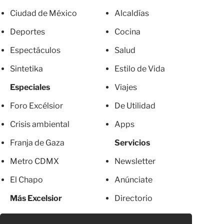
Ciudad de México
Alcaldías
Deportes
Cocina
Espectáculos
Salud
Sintetika
Estilo de Vida
Especiales
Viajes
Foro Excélsior
De Utilidad
Crisis ambiental
Apps
Franja de Gaza
Servicios
Metro CDMX
Newsletter
El Chapo
Anúnciate
Más Excelsior
Directorio
Mujeres
Suscripciones