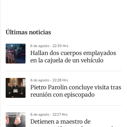
d
e
c
o
Últimas noticias
m
p
6 de agosto - 22:35 Hrs
a
Hallan dos cuerpos emplayados
r
en la cajuela de un vehículo
t
i
6 de agosto - 22:28 Hrs
r
Pietro Parolin concluye visita tras
reunión con episcopado
6 de agosto - 22:17 Hrs
Detienen a maestro de