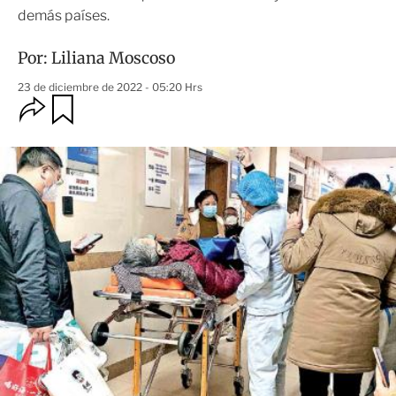
demás países.
Por:
Liliana Moscoso
23 de diciembre de 2022 - 05:20 Hrs
O
G
u
p
a
c
r
i
d
o
a
n
r
e
s
d
e
c
o
m
p
a
r
t
i