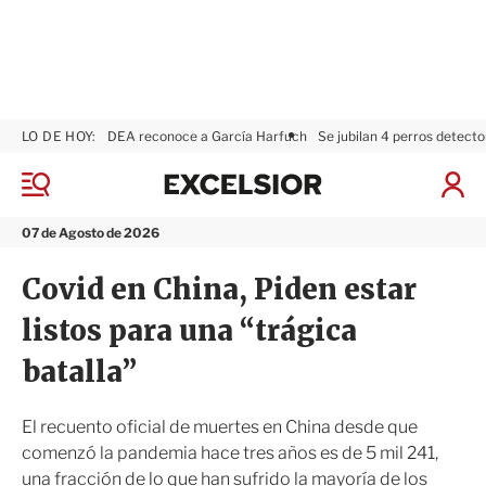
LO DE HOY:
DEA reconoce a García Harfuch
Se jubilan 4 perros detecto
E
x
M
I
c
e
n
n
e
i
07 de Agosto de 2026
ú
l
c
s
i
Covid en China, Piden estar
i
a
o
r
listos para una “trágica
r
S
e
batalla”
s
i
ó
El recuento oficial de muertes en China desde que
n
comenzó la pandemia hace tres años es de 5 mil 241,
una fracción de lo que han sufrido la mayoría de los