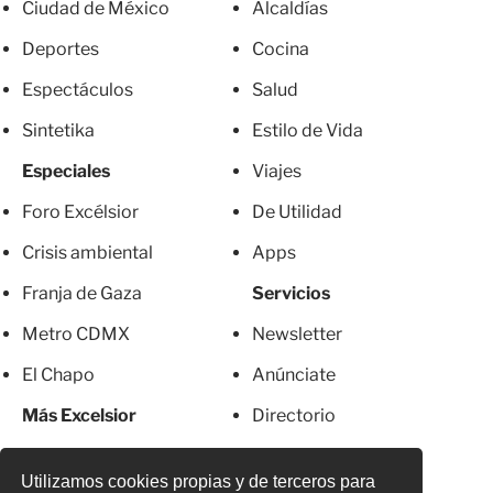
Ciudad de México
Alcaldías
Deportes
Cocina
Espectáculos
Salud
Sintetika
Estilo de Vida
Especiales
Viajes
Foro Excélsior
De Utilidad
Crisis ambiental
Apps
Franja de Gaza
Servicios
Metro CDMX
Newsletter
El Chapo
Anúnciate
Más Excelsior
Directorio
Mujeres
Suscripciones
Utilizamos cookies propias y de terceros para