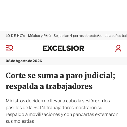
LO DE HOY:
México y Perú
Se jubilan 4 perros detectores
Jalapeños baj
E
x
M
I
c
e
n
n
e
i
08 de Agosto de 2026
ú
l
c
s
i
Corte se suma a paro judicial;
i
a
o
r
respalda a trabajadores
r
S
e
s
Ministros deciden no llevar a cabo la sesión; en los
i
pasillos de la SCJN, trabajadores mostraron su
ó
respaldo a movilizaciones y con pancartas externaron
n
sus molestias