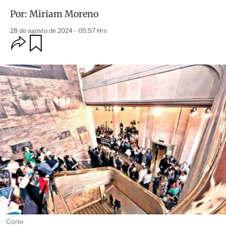
Por:
Miriam Moreno
28 de agosto de 2024 - 05:57 Hrs
O
G
u
p
a
c
r
i
d
o
a
n
r
e
s
d
e
c
o
m
p
a
r
t
i
r
Corte