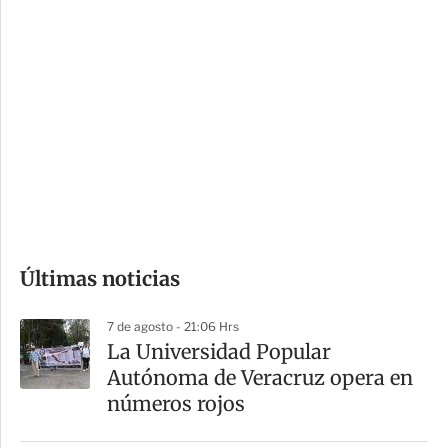
c
a
i
r
o
d
n
a
e
r
s
d
e
c
o
Últimas noticias
m
p
7 de agosto - 21:06 Hrs
a
La Universidad Popular
r
Autónoma de Veracruz opera en
t
números rojos
i