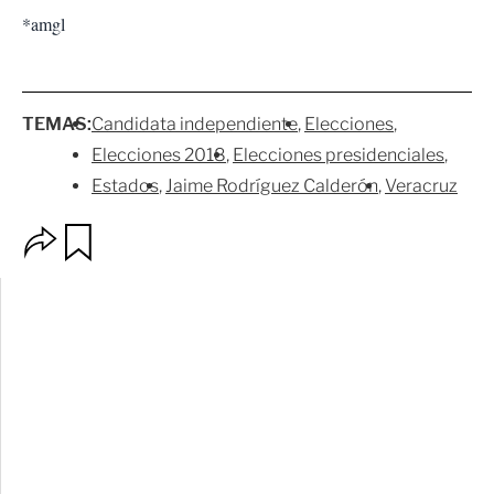
*amgl
TEMAS:
Candidata independiente
Elecciones
Elecciones 2018
Elecciones presidenciales
Estados
Jaime Rodríguez Calderón
Veracruz
O
G
p
u
c
a
i
r
o
d
n
a
e
r
s
d