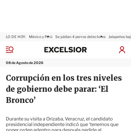
LO DE HOY:
México y Perú
Se jubilan 4 perros detectores
Jalapeños baj
E
x
M
I
c
e
n
n
e
i
08 de Agosto de 2026
ú
l
c
s
i
Corrupción en los tres niveles
i
a
o
r
de gobierno debe parar: ‘El
r
S
e
Bronco’
s
i
ó
n
Durante su visita a Orizaba, Veracruz, el candidato
presidencial independiente indicó que ‘tenemos que
poner orden adentro para después pedirle al