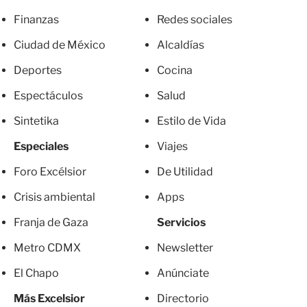
Finanzas
Redes sociales
Ciudad de México
Alcaldías
Deportes
Cocina
Espectáculos
Salud
Sintetika
Estilo de Vida
Especiales
Viajes
Foro Excélsior
De Utilidad
Crisis ambiental
Apps
Franja de Gaza
Servicios
Metro CDMX
Newsletter
El Chapo
Anúnciate
Más Excelsior
Directorio