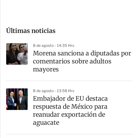
e
c
o
Últimas noticias
m
p
8 de agosto - 14:35 Hrs
a
Morena sanciona a diputadas por
r
comentarios sobre adultos
t
mayores
i
r
8 de agosto - 13:58 Hrs
Embajador de EU destaca
respuesta de México para
reanudar exportación de
aguacate