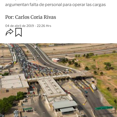
argumentan falta de personal para operar las cargas
Por:
Carlos Coria Rivas
04 de abril de 2019 - 22:26 Hrs
O
G
u
p
a
c
r
i
d
o
a
n
r
e
s
d
e
c
o
m
p
a
r
t
i