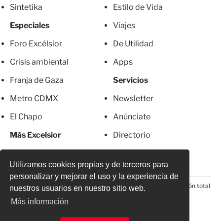
Sintetika
Estilo de Vida
Especiales
Viajes
Foro Excélsior
De Utilidad
Crisis ambiental
Apps
Franja de Gaza
Servicios
Metro CDMX
Newsletter
El Chapo
Anúnciate
Más Excelsior
Directorio
Mujeres
Suscripciones
Utilizamos cookies propias y de terceros para
personalizar y mejorar el uso y la experiencia de
© 2026 Todos los derechos reservados. Prohibida la reproducción total
nuestros usuarios en nuestro sitio web.
o parcial, incluyendo cualquier medio electrónico*
Más información