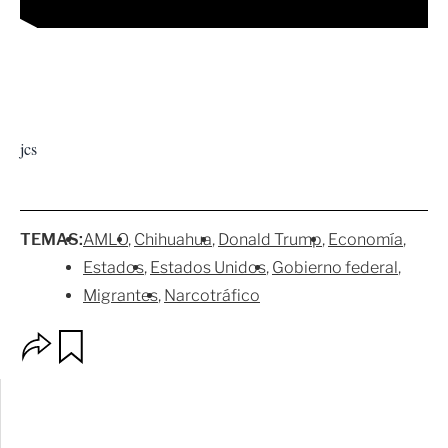
jcs
TEMAS:
AMLO
Chihuahua
Donald Trump
Economía
Estados
Estados Unidos
Gobierno federal
Migrantes
Narcotráfico
O
G
p
u
c
a
i
r