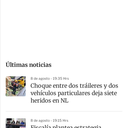
o
d
n
a
e
r
s
d
e
c
o
Últimas noticias
m
p
8 de agosto - 19:35 Hrs
a
Choque entre dos tráileres y dos
r
vehículos particulares deja siete
t
heridos en NL
i
r
8 de agosto - 19:15 Hrs
Fiscalía plantea estrategia