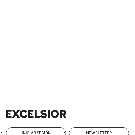
Excelsior
Excelsior
INICIAR SESIÓN
NEWSLETTER