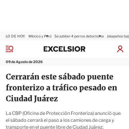
LO DE HOY:
México y Perú
Se jubilan 4 perros detectores
Jalapeños baj
E
x
M
I
c
e
n
n
e
i
09 de Agosto de 2026
ú
l
c
s
i
Cerrarán este sábado puente
i
a
o
r
fronterizo a tráfico pesado en
r
S
e
Ciudad Juárez
s
i
ó
La CBP (Oficina de Protección Fronteriza) anunció que
n
el sábado cerrará el paso a los camiones de carga y
transporte en el puente libre de Ciudad Juárez;