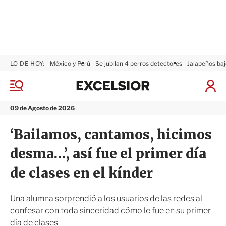
LO DE HOY:
México y Perú
Se jubilan 4 perros detectores
Jalapeños baj
E
x
M
I
c
e
n
n
e
i
09 de Agosto de 2026
ú
l
c
s
i
‘Bailamos, cantamos, hicimos
i
a
o
r
desma…’, así fue el primer día
r
S
e
de clases en el kínder
s
i
ó
Una alumna sorprendió a los usuarios de las redes al
n
confesar con toda sinceridad cómo le fue en su primer
día de clases