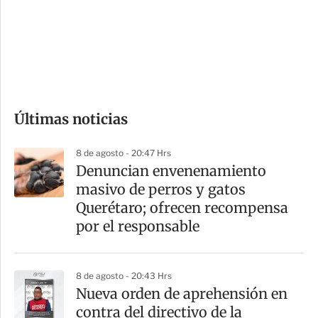
e
r
s
d
e
c
o
Últimas noticias
m
p
8 de agosto - 20:47 Hrs
a
Denuncian envenenamiento
r
masivo de perros y gatos
t
Querétaro; ofrecen recompensa
i
por el responsable
r
8 de agosto - 20:43 Hrs
Nueva orden de aprehensión en
contra del directivo de la