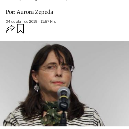
Por:
Aurora Zepeda
04 de abril de 2019 - 11:57 Hrs
O
G
u
p
a
c
r
i
d
o
a
n
r
e
s
d
e
c
o
m
p
a
r
t
i
r