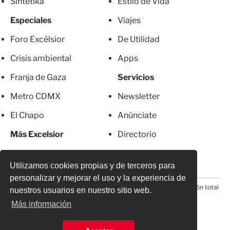
Sintetika
Estilo de Vida
Especiales
Viajes
Foro Excélsior
De Utilidad
Crisis ambiental
Apps
Franja de Gaza
Servicios
Metro CDMX
Newsletter
El Chapo
Anúnciate
Más Excelsior
Directorio
Mujeres
Suscripciones
Utilizamos cookies propias y de terceros para
personalizar y mejorar el uso y la experiencia de
© 2026 Todos los derechos reservados. Prohibida la reproducción total
nuestros usuarios en nuestro sitio web.
o parcial, incluyendo cualquier medio electrónico*
Más información