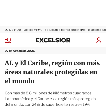
LO DE HOY:
México y Perú
Se jubilan 4 perros detectores
Jalapeños baj
E
x
M
I
c
e
n
n
e
i
07 de Agosto de 2026
ú
l
c
s
i
AL y El Caribe, región con más
i
a
o
r
áreas naturales protegidas en
r
S
e
el mundo
s
i
ó
Con más de 8.8 millones de kilómetros cuadrados,
n
Latinoamérica y el Caribe es la región más protegida
del mundo, con 24% de superficie terrestre y 19%