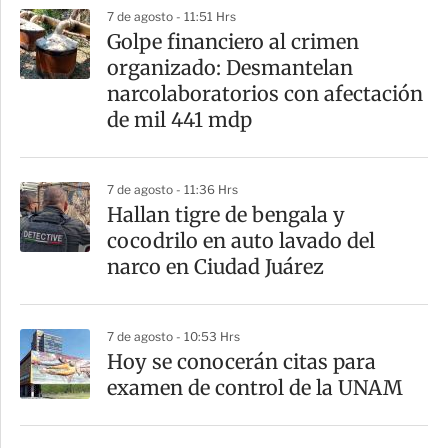
p
7 de agosto - 11:51 Hrs
a
Golpe financiero al crimen
r
organizado: Desmantelan
t
narcolaboratorios con afectación
i
de mil 441 mdp
r
7 de agosto - 11:36 Hrs
Hallan tigre de bengala y
cocodrilo en auto lavado del
narco en Ciudad Juárez
7 de agosto - 10:53 Hrs
Hoy se conocerán citas para
examen de control de la UNAM