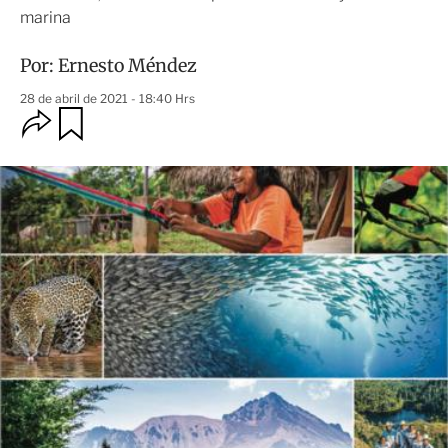
marina
Por:
Ernesto Méndez
28 de abril de 2021 - 18:40 Hrs
O
G
u
p
a
c
r
i
d
o
a
n
r
e
s
d
e
c
o
m
p
a
r
t
i