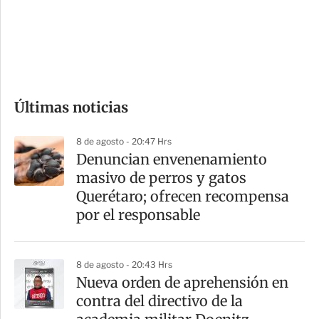
s
d
e
c
o
Últimas noticias
m
p
8 de agosto - 20:47 Hrs
a
Denuncian envenenamiento
r
masivo de perros y gatos
t
Querétaro; ofrecen recompensa
i
por el responsable
r
8 de agosto - 20:43 Hrs
Nueva orden de aprehensión en
contra del directivo de la