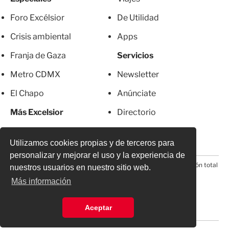
Foro Excélsior
De Utilidad
Crisis ambiental
Apps
Franja de Gaza
Servicios
Metro CDMX
Newsletter
El Chapo
Anúnciate
Más Excelsior
Directorio
Mujeres
Suscripciones
Utilizamos cookies propias y de terceros para
personalizar y mejorar el uso y la experiencia de
© 2026 Todos los derechos reservados. Prohibida la reproducción total
nuestros usuarios en nuestro sitio web.
o parcial, incluyendo cualquier medio electrónico*
Más información
Aceptar