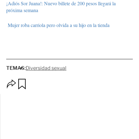
¡Adiós Sor Juana!: Nuevo billete de 200 pesos llegará la
próxima semana
Mujer roba carriola pero olvida a su hijo en la tienda
TEMAS:
Diversidad sexual
O
G
p
u
c
a
i
r
o
d
n
a
e
r