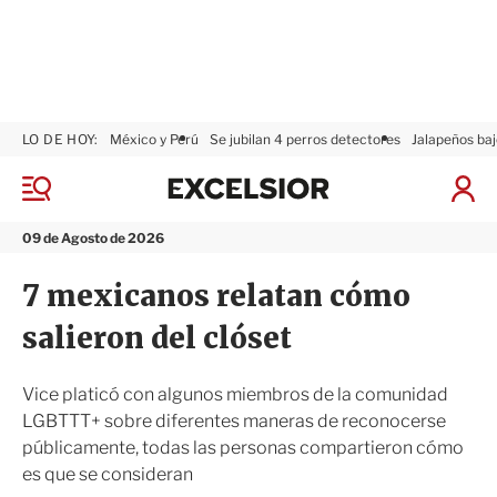
LO DE HOY:
México y Perú
Se jubilan 4 perros detectores
Jalapeños baj
E
x
M
I
c
e
n
n
e
i
09 de Agosto de 2026
ú
l
c
s
i
7 mexicanos relatan cómo
i
a
o
r
salieron del clóset
r
S
e
s
Vice platicó con algunos miembros de la comunidad
i
LGBTTT+ sobre diferentes maneras de reconocerse
ó
públicamente, todas las personas compartieron cómo
n
es que se consideran