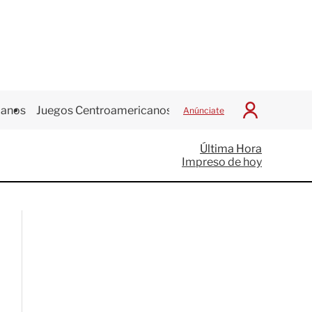
canos
Juegos Centroamericanos
Anúnciate
I
n
i
Última Hora
c
Impreso de hoy
i
a
r
S
e
s
i
ó
n