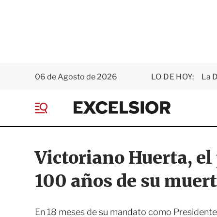
06 de Agosto de 2026
LO DE HOY:
La D
E
x
M
c
e
e
n
l
ú
s
Victoriano Huerta, el
i
o
100 años de su muer
r
En 18 meses de su mandato como Presidente, ‘e