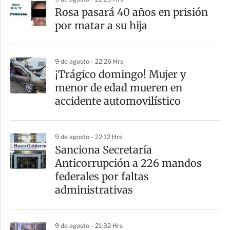
a
Rosa pasará 40 años en prisión
r
por matar a su hija
t
i
9 de agosto - 22:26 Hrs
r
¡Trágico domingo! Mujer y
menor de edad mueren en
accidente automovilístico
9 de agosto - 22:12 Hrs
Sanciona Secretaría
Anticorrupción a 226 mandos
federales por faltas
administrativas
9 de agosto - 21:32 Hrs