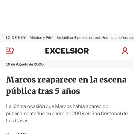
LO DE HOY:
México y Perú
Se jubilan 4 perros detectores
Jalapeños baj
E
x
M
I
c
e
n
n
e
i
10 de Agosto de 2026
ú
l
c
s
i
Marcos reaparece en la escena
i
a
o
r
pública tras 5 años
r
S
e
s
La última ocasión que Marcos había aparecido
i
públicamente fue en enero de 2009 en San Cristóbal de
ó
Las Casas
n