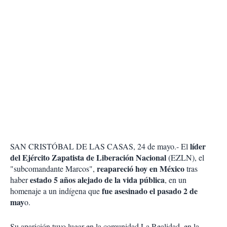
líder
SAN CRISTÓBAL DE LAS CASAS, 24 de mayo.- El
del Ejército Zapatista de Liberación Nacional
(EZLN), el
reapareció hoy en México
"subcomandante Marcos",
tras
estado 5 años alejado de la vida pública
haber
, en un
fue asesinado el pasado 2 de
homenaje a un indígena que
may
o.
Su aparición tuvo lugar en la comunidad La Realidad, en la