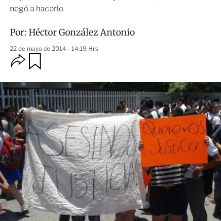
negó a hacerlo
Por:
Héctor González Antonio
22 de mayo de 2014 - 14:19 Hrs
O
G
u
p
a
c
r
i
d
o
a
n
r
e
s
d
e
c
o
m
p
a
r
t
i