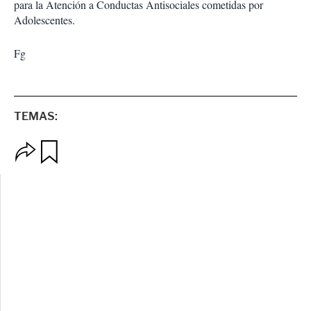
para la Atención a Conductas Antisociales cometidas por
Adolescentes.
Fg
TEMAS:
O
G
p
u
c
a
i
r
o
d
n
a
e
r
s
d