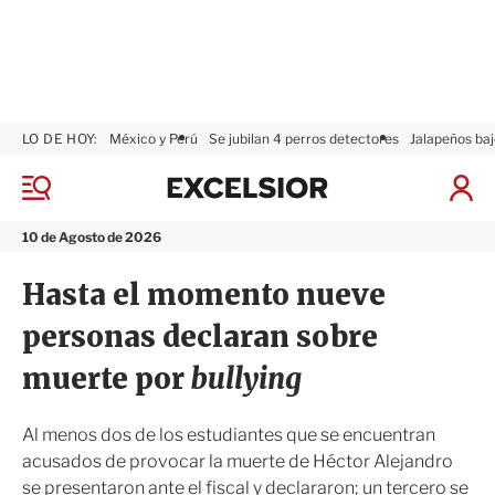
LO DE HOY:
México y Perú
Se jubilan 4 perros detectores
Jalapeños baj
E
x
M
I
c
e
n
n
e
i
10 de Agosto de 2026
ú
l
c
s
i
Hasta el momento nueve
i
a
o
r
personas declaran sobre
r
S
e
muerte por
bullying
s
i
ó
Al menos dos de los estudiantes que se encuentran
n
acusados de provocar la muerte de Héctor Alejandro
se presentaron ante el fiscal y declararon; un tercero se