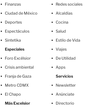
Finanzas
Redes sociales
Ciudad de México
Alcaldías
Deportes
Cocina
Espectáculos
Salud
Sintetika
Estilo de Vida
Especiales
Viajes
Foro Excélsior
De Utilidad
Crisis ambiental
Apps
Franja de Gaza
Servicios
Metro CDMX
Newsletter
El Chapo
Anúnciate
Más Excelsior
Directorio