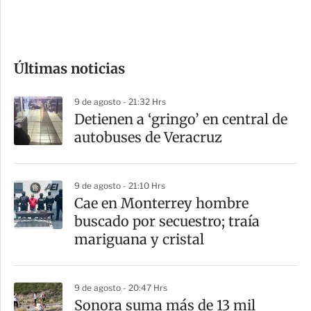
e
c
o
Últimas noticias
m
p
9 de agosto - 21:32 Hrs
a
Detienen a ‘gringo’ en central de
r
autobuses de Veracruz
t
i
9 de agosto - 21:10 Hrs
r
Cae en Monterrey hombre
buscado por secuestro; traía
mariguana y cristal
9 de agosto - 20:47 Hrs
Sonora suma más de 13 mil