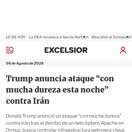
LO DE HOY:
La DEA reconoce a García Harfuch
¡Rescaten al Schnauzer!
E
x
M
I
c
e
n
n
e
i
06 de Agosto de 2026
ú
l
c
s
i
Trump anuncia ataque “con
i
a
o
r
mucha dureza esta noche”
r
S
e
contra Irán
s
i
ó
Donald Trump anunció un ataque “con mucha dureza”
n
contra Irán tras el derribo de un helicóptero Apache en
Ormuz; busca controlar infraestructura petrolera clave.