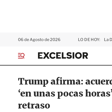
06 de Agosto de 2026
LO DE HOY:
La D
E
x
M
c
e
e
n
l
ú
s
Trump afirma: acuerd
i
o
‘en unas pocas horas’;
r
retraso