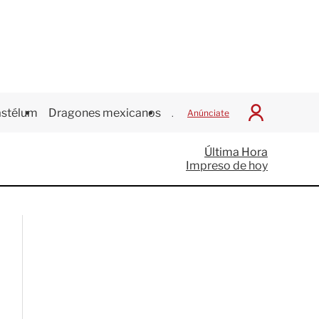
stélum
Dragones mexicanos
Juegos Centroamericanos
Anúnciate
I
n
i
Última Hora
c
Impreso de hoy
i
a
r
S
e
s
i
ó
n